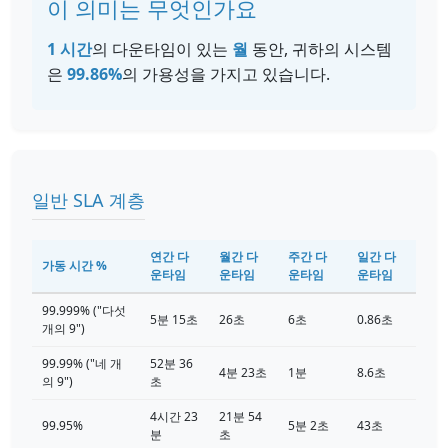
이 의미는 무엇인가요
1 시간
의 다운타임이 있는
월
동안, 귀하의 시스템
은
99.86%
의 가용성을 가지고 있습니다.
일반 SLA 계층
연간 다
월간 다
주간 다
일간 다
가동 시간 %
운타임
운타임
운타임
운타임
99.999% ("다섯
5분 15초
26초
6초
0.86초
개의 9")
99.99% ("네 개
52분 36
4분 23초
1분
8.6초
의 9")
초
4시간 23
21분 54
99.95%
5분 2초
43초
분
초