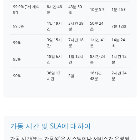
99.9% ("세 개의
8시간 46
43분 50
10분 5초
1분 26초
9")
분
초
1일 19시
3시간 39
50분 24
99.5%
7분 12초
간
분
초
3일 15시
7시간 18
1시간 41
14분 24
99%
간
분
분
초
18일 6시
1일 12시
8시간 24
1시간 12
95%
간
간
분
분
36일 12
16시간
2시간 24
90%
3일
시간
48분
분
가동 시간 및 SLA에 대하여
가동 시간(또는 가용성)은 시스템이나 서비스가 운영되