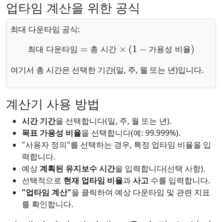
업타임 계산을 위한 공식
최대 다운타임 공식:
최대 다운타임
=
총 시간
×
(
1
−
가용성 비율
)
최
대
다
운
타
임
총
시
간
가
용
성
비
율
여기서 총 시간은 선택한 기간(일, 주, 월 또는 년)입니다.
계산기 사용 방법
시간 기간
을 선택합니다(일, 주, 월 또는 년).
목표 가용성 비율
을 선택합니다(예: 99.999%).
"사용자 정의"를 선택하는 경우, 특정 업타임 비율을 입
력합니다.
예상
계획된 유지보수 시간
을 입력합니다(선택 사항).
선택적으로
현재 업타임 비율
과
사고
수를 입력합니다.
"업타임 계산"
을 클릭하여 예상 다운타임 및 관련 지표
를 확인합니다.