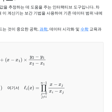
값을 추정하는 데 도움을 주는 인터랙티브 도구입니다. 차
때 이 계산기는 보간 기법을 사용하여 기존 데이터 범위 내에
드는 것이 중요한 공학,
과학
, 데이터 시각화 및
수학
교육과
(
x
−
x
1
)
×
y
2
−
y
1
x
2
−
x
1
여기서
ℓ
i
(
x
)
=
∏
j
=
0
j
≠
i
n
−
1
x
−
x
j
x
i
−
x
j
여
기
서