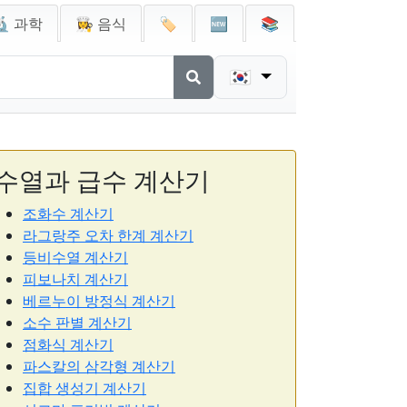
🔬 과학
👩‍🍳 음식
🏷️
🆕
📚
🇰🇷
수열과 급수 계산기
조화수 계산기
라그랑주 오차 한계 계산기
등비수열 계산기
피보나치 계산기
베르누이 방정식 계산기
소수 판별 계산기
점화식 계산기
파스칼의 삼각형 계산기
집합 생성기 계산기