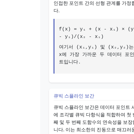
인접한 포인트 간의 선형 관계를 가정
다.
f(x) = y₁ + (x - x₁) × (y
- y₁)/(x₂ - x₁)
여기서 (x₁,y₁) 및 (x₂,y₂)는
x에 가장 가까운 두 데이터 포
트입니다.
큐빅 스플라인 보간
큐빅 스플라인 보간은 데이터 포인트 
에 조각별 큐빅 다항식을 적합하여 첫 
째 및 두 번째 도함수의 연속성을 보장
니다. 이는 최소한의 진동으로 매끄러