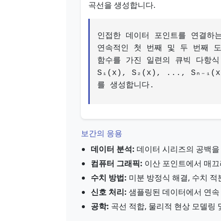
곡선을 생성합니다.
인접한 데이터 포인트를 연결하
연속적인 첫 번째 및 두 번째 
함수를 가진 일련의 큐빅 다항식
S₁(x), S₂(x), ..., Sₙ₋₁(x
를 생성합니다.
보간의 응용
데이터 분석:
데이터 시리즈의 공백을 
컴퓨터 그래픽:
이산 포인트에서 매끄러
수치 방법:
미분 방정식 해결, 수치 적
신호 처리:
샘플링된 데이터에서 연속
공학:
곡선 적합, 물리적 현상 모델링 