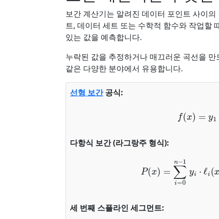
보간 계산기는 알려진 데이터 포인트 사이의 
트, 데이터 세트 또는 수학적 함수와 작업할 
있는 값을 예측합니다.
누락된 값을 추정하거나 매끄러운 곡선을 만
같은 다양한 분야에서 유용합니다.
선형 보간
공식:
f
(
x
)
=
y
1
+
다항식 보간 (라그랑주 형식):
P
(
x
)
=
∑
i
=
0
n
−
1
y
i
⋅
ℓ
i
(
x
)
세 번째 스플라인 세그먼트: