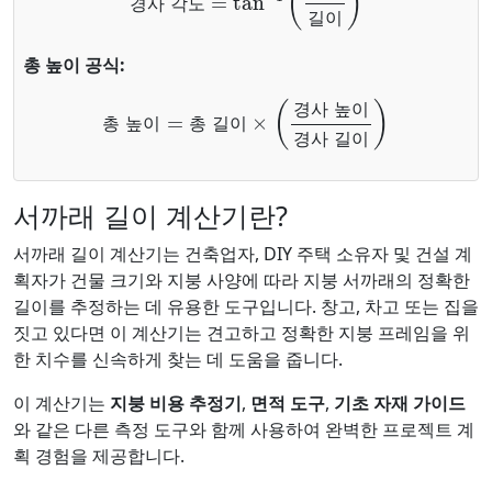
경
사
각
도
길
이
총 높이 공식:
총 높이
=
총 길이
×
(
경사 높이
경사 길이
)
경
사
높
이
총
높
이
총
길
이
경
사
길
이
서까래 길이 계산기란?
서까래 길이 계산기는 건축업자, DIY 주택 소유자 및 건설 계
획자가 건물 크기와 지붕 사양에 따라 지붕 서까래의 정확한
길이를 추정하는 데 유용한 도구입니다. 창고, 차고 또는 집을
짓고 있다면 이 계산기는 견고하고 정확한 지붕 프레임을 위
한 치수를 신속하게 찾는 데 도움을 줍니다.
이 계산기는
지붕 비용 추정기
,
면적 도구
,
기초 자재 가이드
와 같은 다른 측정 도구와 함께 사용하여 완벽한 프로젝트 계
획 경험을 제공합니다.