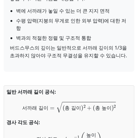
벽에 서까래가 놓일 수 있는 더 큰 지지 면적
수평 압력(지붕의 무게로 인한 외부 압력)에 대한 저
항
벽과의 적절한 정렬 및 구조적 통합
버드스무스의 깊이는 일반적으로 서까래 깊이의 1/3을
초과하지 않아야 구조적 무결성을 유지할 수 있습니다.
일반 서까래 길이 공식:
서까래 길이
=
(
총 길이
)
2
+
(
총 높이
)
2
서
까
래
길
이
총
길
이
총
높
이
경사 각도 공식:
경사 각도
=
tan
−
1
(
높이
길이
)
높
이