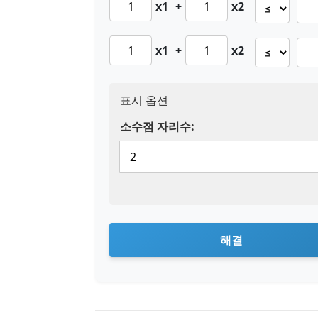
x1
+
x2
x1
+
x2
표시 옵션
소수점 자리수:
해결