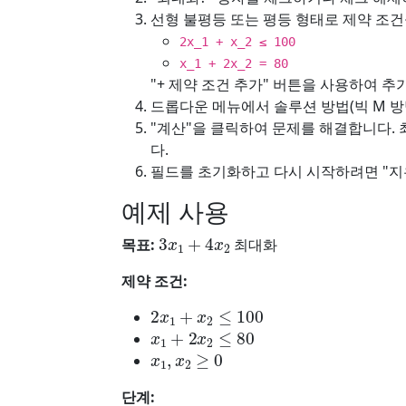
선형 불평등 또는 평등 형태로 제약 조건
2x_1 + x_2 ≤ 100
x_1 + 2x_2 = 80
"+ 제약 조건 추가" 버튼을 사용하여 추
드롭다운 메뉴에서 솔루션 방법(빅 M 방
"계산"을 클릭하여 문제를 해결합니다. 
다.
필드를 초기화하고 다시 시작하려면 "지
예제 사용
3
x
1
+
4
x
2
목표:
최대화
제약 조건:
2
x
1
+
x
2
≤
100
x
1
+
2
x
2
≤
80
x
1
,
x
2
≥
0
단계: