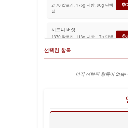
추
2170 칼로리, 176g 지방, 90g 단백
질
시드니 버섯
추
1370 칼로리, 113g 지방, 17g 단백
질
선택한 항목
시어드 페퍼드 아히
추
440 칼로리, 24g 지방, 29g 단백질
아직 선택된 항목이 없습니
스테이크하우스 맥 & 치즈 바이
트
추
660 칼로리, 43g 지방, 27g 단백질
테이블 빵과 버터
추
370 칼로리, 15g 지방, 10g 단백질