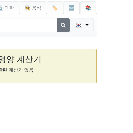
🔬 과학
👩‍🍳 음식
🏷️
🆕
📚
🇰🇷
영양 계산기
관련 계산기 없음