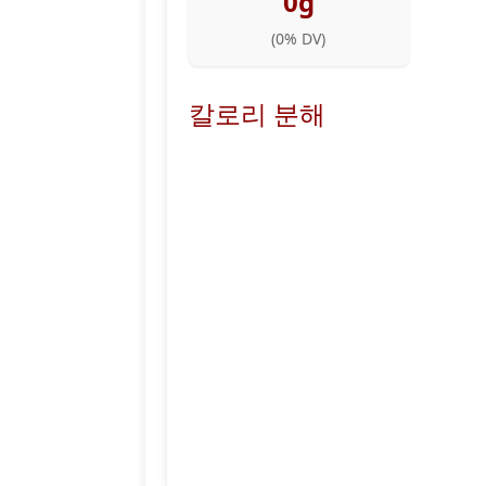
0g
(
0
% DV)
칼로리 분해