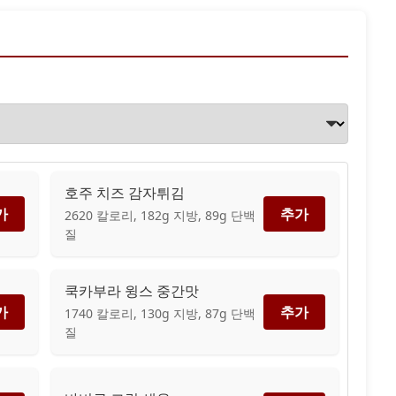
호주 치즈 감자튀김
가
추가
2620 칼로리, 182g 지방, 89g 단백
질
쿡카부라 윙스 중간맛
가
추가
1740 칼로리, 130g 지방, 87g 단백
질