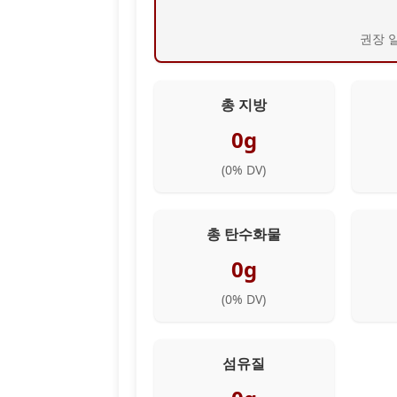
권장 일
총 지방
0g
(
0
% DV)
총 탄수화물
0g
(
0
% DV)
섬유질