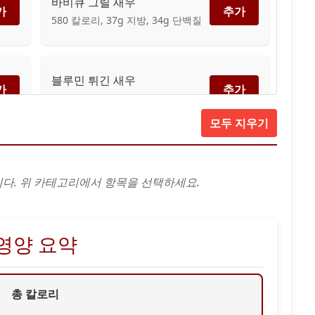
바비큐 그릴 새우
가
추가
580 칼로리, 37g 지방, 34g 단백질
블루민 튀긴 새우
가
추가
990 칼로리, 66g 지방, 45g 단백질
모두 지우기
골드 코스트 코코넛 새우
가
추가
520 칼로리, 21g 지방, 31g 단백질
다. 위 카테고리에서 항목을 선택하세요.
세 가지 치즈 스테이크 딥
가
추가
1460 칼로리, 113g 지방, 28g 단백
영양 요약
질
총 칼로리
가