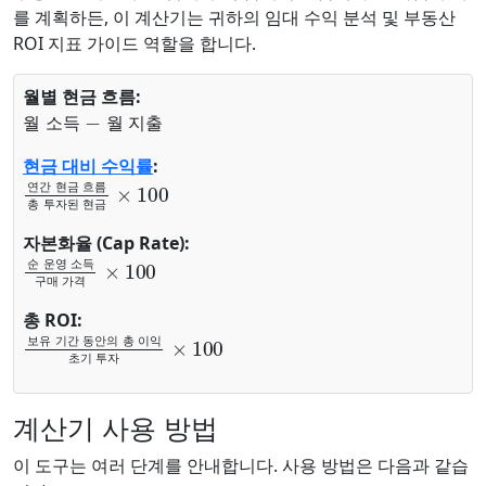
를 계획하든, 이 계산기는 귀하의 임대 수익 분석 및 부동산
ROI 지표 가이드 역할을 합니다.
월별 현금 흐름:
월 소득
월 지출
−
월
소
득
월
지
출
현금 대비 수익률
:
연간 현금 흐름
총 투자된 현금
×
100
연
간
현
금
흐
름
총
투
자
된
현
금
자본화율 (Cap Rate):
순 운영 소득
구매 가격
×
100
순
운
영
소
득
구
매
가
격
총 ROI:
보유 기간 동안의 총 이익
초기 투자
×
100
보
유
기
간
동
안
의
총
이
익
초
기
투
자
계산기 사용 방법
이 도구는 여러 단계를 안내합니다. 사용 방법은 다음과 같습