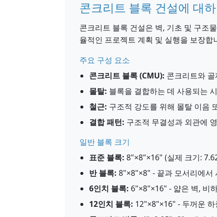
콘크리트 블록 건설에 대
콘크리트 블록 건설은 벽, 기초 및 구조
율적인 프로젝트 계획 및 실행을 보장합
주요 구성 요소
콘크리트 블록 (CMU):
콘크리트와 골
몰탈:
블록을 결합하는 데 사용되는 시멘
철근:
구조적 강도를 위해 몰탈 이음 
결합 패턴:
구조적 무결성과 외관에 영
일반 블록 크기
표준 블록:
8"×8"×16" (실제 크기: 7.62
반 블록:
8"×8"×8" - 끝과 모서리에
6인치 블록:
6"×8"×16" - 얇은 벽, 비
12인치 블록:
12"×8"×16" - 두꺼운