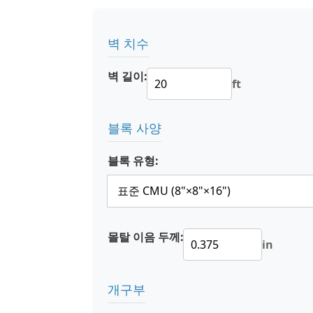
벽 치수
벽 길이:
ft
블록 사양
블록 유형:
몰탈 이음 두께:
in
개구부