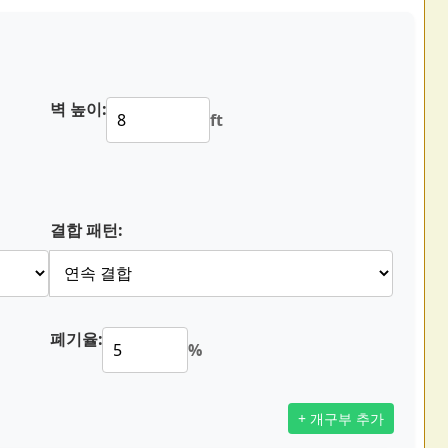
벽 높이:
ft
결합 패턴:
폐기율:
%
+ 개구부 추가