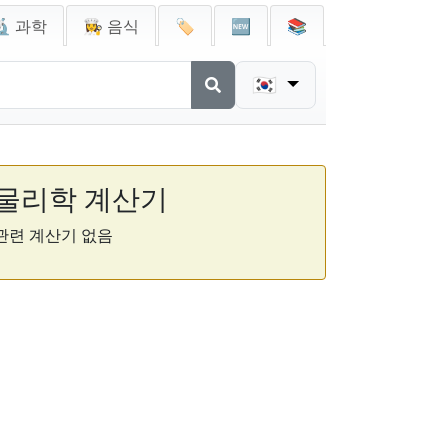
🔬 과학
👩‍🍳 음식
🏷️
🆕
📚
🇰🇷
물리학 계산기
관련 계산기 없음