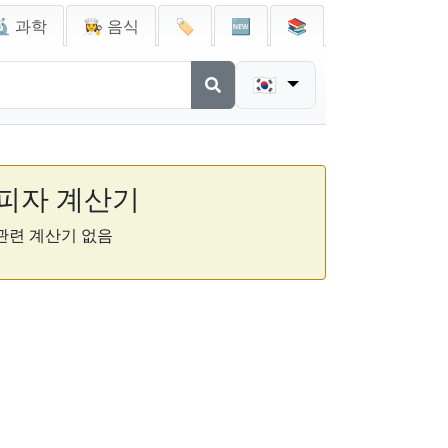
🔬 과학
👩‍🍳 음식
🏷️
🆕
📚
🇰🇷
피자 계산기
관련 계산기 없음