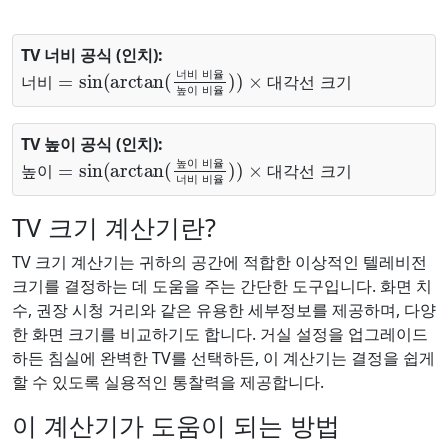
TV 너비 공식 (인치):
너비
대각선 크기
=
sin
(
arctan
(
너비 비율
높이 비율
)
)
×
너
비
비
율
너
비
대
각
선
크
기
높
이
비
율
TV 높이 공식 (인치):
높이
대각선 크기
=
sin
(
arctan
(
높이 비율
너비 비율
)
)
×
높
이
비
율
높
이
대
각
선
크
기
너
비
비
율
TV 크기 계산기란?
TV 크기 계산기는 귀하의 공간에 적합한 이상적인 텔레비전
크기를 결정하는 데 도움을 주는 간단한 도구입니다. 화면 치
수, 권장 시청 거리와 같은 유용한 세부정보를 제공하며, 다양
한 화면 크기를 비교하기도 합니다. 거실 설정을 업그레이드
하든 침실에 완벽한 TV를 선택하든, 이 계산기는 결정을 쉽게
할 수 있도록 실용적인 통찰력을 제공합니다.
이 계산기가 도움이 되는 방법