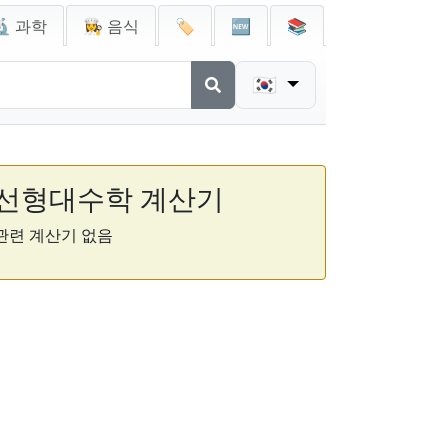
🔬 과학
👩‍🍳 음식
🏷️
🆕
📚
🇰🇷
선형대수학 계산기
관련 계산기 없음