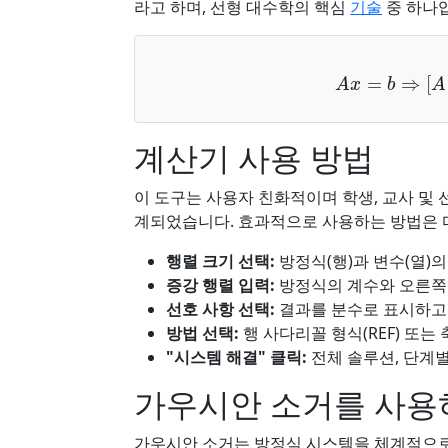
라고 하며, 선형 대수학의 핵심
기술
중 하나
A
x
=
b
⇒
[
A
|
b
계산기 사용 방법
이 도구는 사용자 친화적이며 학생, 교사 및 
계되었습니다. 효과적으로 사용하는 방법은 
행렬 크기 선택:
방정식(행)과 변수(열)의
증강 행렬 입력:
방정식의 계수와 오른쪽 
선호 사항 선택:
결과를 분수로 표시하고
방법 선택:
행 사다리꼴 형식(REF) 또는 
"시스템 해결" 클릭:
전체 솔루션, 단계별
가우시안 소거를 사용
가우시안 소거는 방정식 시스템을 체계적으로 