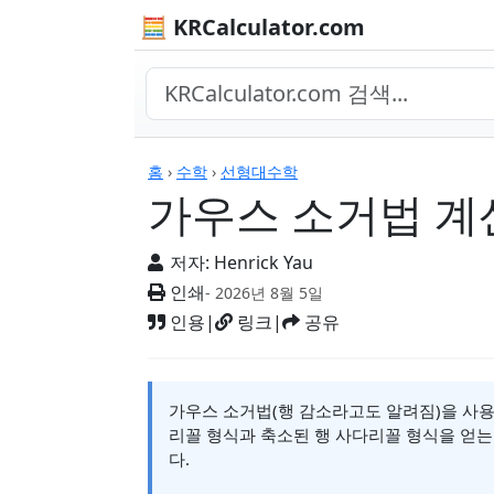
🧮 KRCalculator.com
계산기
홈
›
수학
›
선형대수학
가우스 소거법 계
저자:
Henrick Yau
인쇄
- 2026년 8월 5일
인용
|
링크
|
공유
가우스 소거법(행 감소라고도 알려짐)을 사용
리꼴 형식과 축소된 행 사다리꼴 형식을 얻는
다.