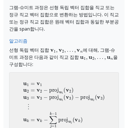
그램-슈미트 과정은 선형 독립 벡터 집합을 직교 또는
정규 직교 벡터 집합으로 변환하는 방법입니다. 이 직교
또는 정규 직교 집합은 원래 벡터 집합과 동일한 부분공
간을 span합니다.
알고리즘
v
1
,
v
2
,
…
,
v
n
선형 독립 벡터 집합
에 대해, 그램-슈
u
1
,
u
2
,
…
,
u
n
미트 과정은 다음과 같이 직교 집합
을
구성합니다:
u
1
=
v
1
u
2
=
v
2
−
proj
u
1
(
v
2
)
u
3
=
v
3
−
proj
u
1
(
v
3
)
−
p