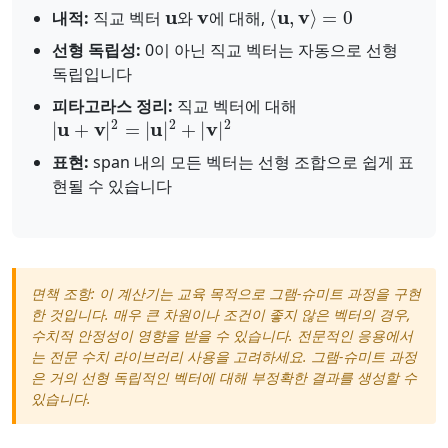
u
v
⟨
u
,
v
⟩
=
0
내적:
직교 벡터
와
에 대해,
선형 독립성:
0이 아닌 직교 벡터는 자동으로 선형
독립입니다
피타고라스 정리:
직교 벡터에 대해
|
u
+
v
|
2
=
|
u
|
2
+
|
v
|
2
표현:
span 내의 모든 벡터는 선형 조합으로 쉽게 표
현될 수 있습니다
면책 조항: 이 계산기는 교육 목적으로 그램-슈미트 과정을 구현
한 것입니다. 매우 큰 차원이나 조건이 좋지 않은 벡터의 경우,
수치적 안정성이 영향을 받을 수 있습니다. 전문적인 응용에서
는 전문 수치 라이브러리 사용을 고려하세요. 그램-슈미트 과정
은 거의 선형 독립적인 벡터에 대해 부정확한 결과를 생성할 수
있습니다.