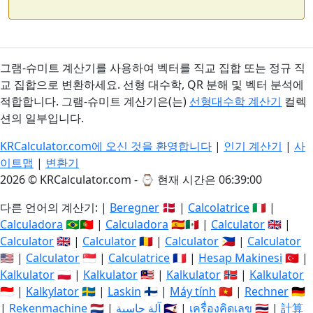
그램-슈미트 계산기를 사용하여 벡터를 직교 집합 또는 정규 직
교 집합으로 변환하세요. 선형 대수학, QR 분해 및 벡터 분석에
적합합니다. 그램-슈미트 계산기은(는)
선형대수학 계산기
컬렉
션의 일부입니다.
KRCalculator.com에 오신 것을 환영합니다
|
인기 계산기
|
사
이트맵
|
변환기
2026 © KRCalculator.com - ⌚
현재 시간은 06:39:01
다른 언어의 계산기: |
Beregner
🇩🇰 |
Calcolatrice
🇮🇹 |
Calculadora
🇧🇷🇵🇹 |
Calculadora
🇪🇸🇲🇽 |
Calculator
🇬🇧 |
Calculator
🇬🇧 |
Calculator
🇷🇴 |
Calculator
🇵🇭 |
Calculator
🇺🇸 |
Calculator
🇸🇬 |
Calculatrice
🇫🇷 |
Hesap Makinesi
🇹🇷 |
Kalkulator
🇵🇱 |
Kalkulator
🇲🇾 |
Kalkulator
🇳🇴 |
Kalkulator
🇮🇩 |
Kalkylator
🇸🇪 |
Laskin
🇫🇮 |
Máy tính
🇻🇳 |
Rechner
🇩🇪
|
Rekenmachine
🇳🇱 |
آلة حاسبة
🇸🇦 |
เครื่องคิดเลข
🇹🇭 |
計算