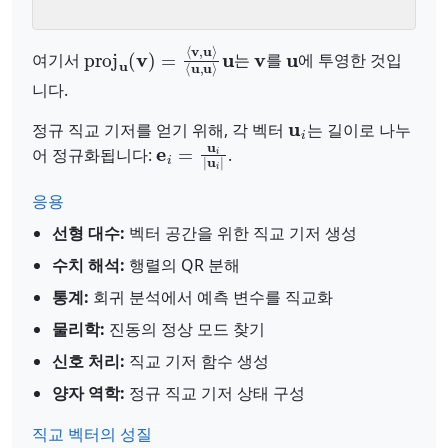
proj
⟨
u
,
u
⟩
u
u
(
v
)
=
⟨
v
,
u
⟩
v
u
여기서
는
를
에 투영한 것입
니다.
u
i
정규 직교 기저를 얻기 위해, 각 벡터
는 길이로 나누
e
i
=
u
i
|
u
i
|
어 정규화됩니다:
.
응용
선형 대수:
벡터 공간을 위한 직교 기저 생성
수치 해석:
행렬의 QR 분해
통계:
회귀 분석에서 예측 변수를 직교화
물리학:
진동의 정상 모드 찾기
신호 처리:
직교 기저 함수 생성
양자 역학:
정규 직교 기저 상태 구성
직교 벡터의 성질