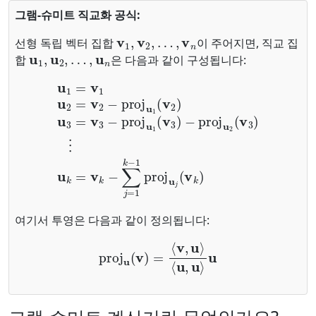
그램-슈미트 직교화 공식:
v
1
,
v
2
,
…
,
v
n
선형 독립 벡터 집합
이 주어지면, 직교 집
u
1
,
u
2
,
…
,
u
n
합
은 다음과 같이 구성됩니다:
u
1
=
v
1
u
2
=
v
2
−
proj
u
1
(
v
2
)
u
3
=
v
3
−
proj
u
1
(
v
3
)
−
proj
여기서 투영은 다음과 같이 정의됩니다:
proj
u
(
v
)
=
⟨
v
,
u
⟩
⟨
u
,
u
⟩
u