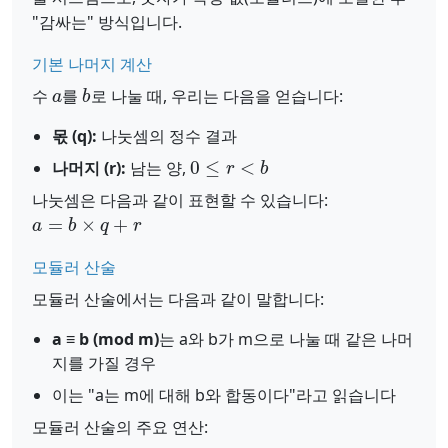
"감싸는" 방식입니다.
기본 나머지 계산
a
b
수
를
로 나눌 때, 우리는 다음을 얻습니다:
몫 (q):
나눗셈의 정수 결과
0
≤
r
<
b
나머지 (r):
남는 양,
나눗셈은 다음과 같이 표현할 수 있습니다:
a
=
b
×
q
+
r
모듈러 산술
모듈러 산술에서는 다음과 같이 말합니다:
a ≡ b (mod m)
는 a와 b가 m으로 나눌 때 같은 나머
지를 가질 경우
이는 "a는 m에 대해 b와 합동이다"라고 읽습니다
모듈러 산술의 주요 연산: