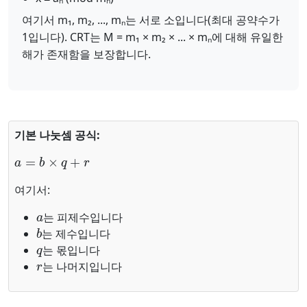
여기서 m₁, m₂, ..., mₙ는 서로 소입니다(최대 공약수가
1입니다). CRT는 M = m₁ × m₂ × ... × mₙ에 대해 유일한
해가 존재함을 보장합니다.
기본 나눗셈 공식:
a
=
b
×
q
+
r
여기서:
a
는 피제수입니다
b
는 제수입니다
q
는 몫입니다
r
는 나머지입니다