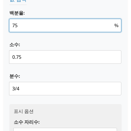
백분율:
%
소수:
분수:
표시 옵션
소수 자리수: