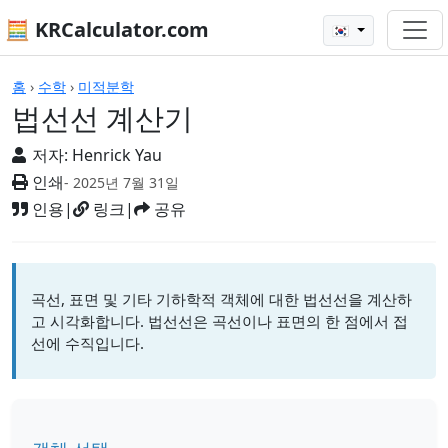
🧮 KRCalculator.com
🇰🇷
계산기
홈
›
수학
›
미적분학
법선선 계산기
저자:
Henrick Yau
인쇄
- 2025년 7월 31일
인용
|
링크
|
공유
곡선, 표면 및 기타 기하학적 객체에 대한 법선선을 계산하
고 시각화합니다. 법선선은 곡선이나 표면의 한 점에서 접
선에 수직입니다.