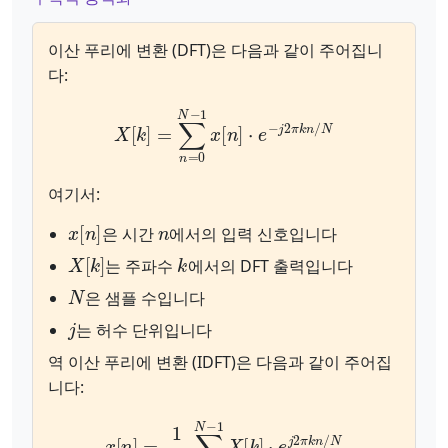
이산 푸리에 변환 (DFT)은 다음과 같이 주어집니
다:
X
[
k
]
=
∑
n
=
0
N
−
1
x
[
n
]
⋅
e
−
j
2
π
k
n
/
N
여기서:
x
[
n
]
n
은 시간
에서의 입력 신호입니다
X
[
k
]
k
는 주파수
에서의 DFT 출력입니다
N
은 샘플 수입니다
j
는 허수 단위입니다
역 이산 푸리에 변환 (IDFT)은 다음과 같이 주어집
니다:
x
[
n
]
=
1
N
∑
k
=
0
N
−
1
X
[
k
]
⋅
e
j
2
π
k
n
/
N