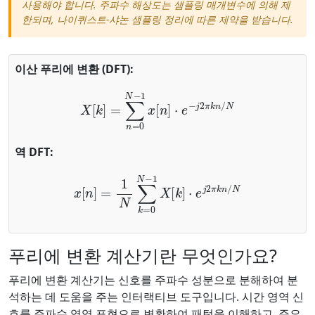
사용해야 합니다. 주파수 해상도는 샘플링 매개변수에 의해 제
한되며, 나이퀴스트-샤논 샘플링 정리에 따른 제약을 받습니다.
이산 푸리에 변환 (DFT):
X
[
k
]
=
∑
n
=
0
N
−
1
x
[
n
]
⋅
e
−
j
2
π
k
n
/
N
역 DFT:
x
[
n
]
=
1
N
∑
k
=
0
N
−
1
X
[
k
]
⋅
e
j
2
π
k
n
/
N
푸리에 변환 계산기란 무엇인가요?
푸리에 변환 계산기는 신호를 주파수 성분으로 분해하여 분
석하는 데 도움을 주는 인터랙티브 도구입니다. 시간 영역 신
호를 주파수 영역 표현으로 변환하여 패턴을 이해하고, 주요