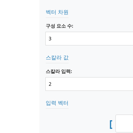
벡터 차원
구성 요소 수:
스칼라 값
스칼라 입력:
입력 벡터
[