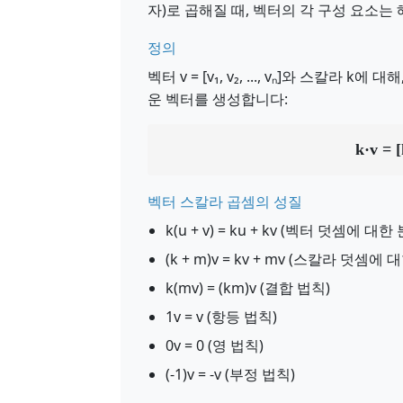
자)로 곱해질 때, 벡터의 각 구성 요소는
정의
벡터 v = [v₁, v₂, ..., vₙ]와 스칼라 
운 벡터를 생성합니다:
k·v = [
벡터 스칼라 곱셈의 성질
k(u + v) = ku + kv (벡터 덧셈에 대
(k + m)v = kv + mv (스칼라 덧셈에
k(mv) = (km)v (결합 법칙)
1v = v (항등 법칙)
0v = 0 (영 법칙)
(-1)v = -v (부정 법칙)