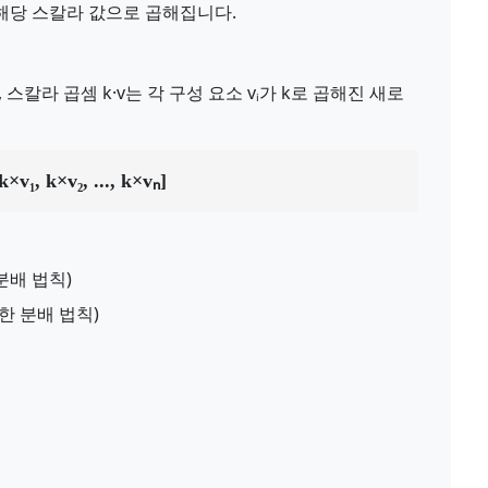
 해당 스칼라 값으로 곱해집니다.
k에 대해, 스칼라 곱셈 k·v는 각 구성 요소 vᵢ가 k로 곱해진 새로
k×v₁, k×v₂, ..., k×vₙ]
한 분배 법칙)
 대한 분배 법칙)