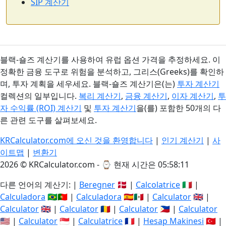
SIP 계산기
블랙-숄즈 계산기를 사용하여 유럽 옵션 가격을 추정하세요. 이
정확한 금융 도구로 위험을 분석하고, 그리스(Greeks)를 확인하
며, 투자 계획을 세우세요. 블랙-숄즈 계산기은(는)
투자 계산기
컬렉션의 일부입니다.
복리 계산기
,
금융 계산기
,
이자 계산기
,
투
자 수익률 (ROI) 계산기
및
투자 계산기
을(를) 포함한 50개의 다
른 관련 도구를 살펴보세요.
KRCalculator.com에 오신 것을 환영합니다
|
인기 계산기
|
사
이트맵
|
변환기
2026 © KRCalculator.com - ⌚
현재 시간은 05:58:12
다른 언어의 계산기: |
Beregner
🇩🇰 |
Calcolatrice
🇮🇹 |
Calculadora
🇧🇷🇵🇹 |
Calculadora
🇪🇸🇲🇽 |
Calculator
🇬🇧 |
Calculator
🇬🇧 |
Calculator
🇷🇴 |
Calculator
🇵🇭 |
Calculator
🇺🇸 |
Calculator
🇸🇬 |
Calculatrice
🇫🇷 |
Hesap Makinesi
🇹🇷 |