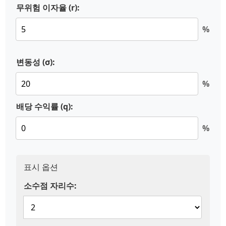
무위험 이자율 (r):
%
변동성 (σ):
%
배당 수익률 (q):
%
표시 옵션
소수점 자리수: