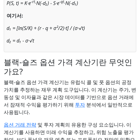
-rt
-qt
P(S, t) = K·e
·N(-d₂) - S·e
·N(-d₁)
여기서:
d₁ = [ln(S/K) + (r - q + σ²/2)·t] / (σ·√t)
d₂ = d₁ - σ·√t
블랙-숄즈 옵션 가격 계산기란 무엇인
가요?
블랙-숄즈 옵션 가격 계산기는 유럽식 콜 및 풋 옵션의 공정
가치를 추정하는 재무 계획 도구입니다. 이 계산기는 주가, 변
동성 및 이자율과 같은 시장 데이터를 기반으로 옵션 거래에
서 잠재적 수익을 평가하기 위해
투자
분석에서 일반적으로
사용됩니다.
옵션 거래 전략
및 투자 계획의 유용한 구성 요소입니다. 이
계산기를 사용하면 미래 수익을 추정하고, 위험 노출을 평가
하며, 보다 폭넓은 재무 예측 또는 포트폴리오 전망의 일환으