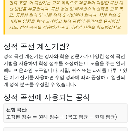
면책 조항: 이 계산기는 교육 목적으로 제공되며 다양한 곡선 계
산 방법을 제공합니다. 곡선 방법 및 매개변수의 선택은 교육 목
표, 공정성 원칙 및 기관 정책에 기반해야 합니다. 학생 학습에
미치는 영향을 항상 고려하고 채점 관행의 투명성을 유지하십
시오. 성적 곡선을 적용하기 전에 기관의 지침을 참조하십시오.
성적 곡선 계산기란?
성적 곡선 계산기는 강사와 학술 전문가가 다양한 성적 곡선
기법을 사용하여 학생 점수를 조정하는 데 도움을 주는 인터
랙티브 온라인 도구입니다. 시험, 퀴즈 또는 과제를 다루고 있
든 이 계산기를 사용하면 수업 성과에 따라 공정하고 일관되
게 성적 분포를 수정할 수 있습니다.
성적 곡선에 사용되는 공식
선형 곡선:
조정된 점수
현재 평균
)
=
원래 점수
+
(
목표 평균
−
조
정
된
점
수
원
래
점
수
목
표
평
균
현
재
평
균