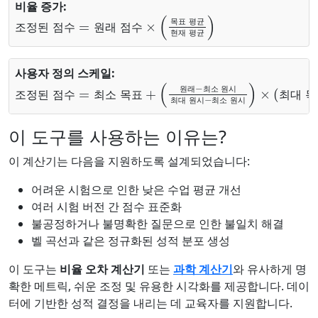
비율 증가:
조정된 점수
목표 평균
현재 평균
=
)
원래 점수
×
(
목
표
평
균
조
정
된
점
수
원
래
점
수
현
재
평
균
사용자 정의 스케일:
조정된 점수
최소 원시
)
×
(
최대 목표
=
최소 목표
−
최소 목표
+
(
원래
)
−
최소 원시
최대 원시
원
래
최
소
원
시
조
정
된
점
수
최
소
목
표
최
대
목
최
대
원
시
최
소
원
시
이 도구를 사용하는 이유는?
이 계산기는 다음을 지원하도록 설계되었습니다:
어려운 시험으로 인한 낮은 수업 평균 개선
여러 시험 버전 간 점수 표준화
불공정하거나 불명확한 질문으로 인한 불일치 해결
벨 곡선과 같은 정규화된 성적 분포 생성
이 도구는
비율 오차 계산기
또는
과학 계산기
와 유사하게 명
확한 메트릭, 쉬운 조정 및 유용한 시각화를 제공합니다. 데이
터에 기반한 성적 결정을 내리는 데 교육자를 지원합니다.