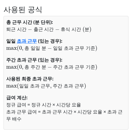
사용된 공식
총 근무 시간 (분 단위):
퇴근 시간
휴식 시간 (분)
−
출근 시간
−
퇴
근
시
간
출
근
시
간
휴
식
시
간
분
일일
초과 근무
(있는 경우):
max
일일 초과 근무 기준
)
(
0
,
총 일일 분
−
총
일
일
분
일
일
초
과
근
무
기
준
주간 초과 근무 (있는 경우):
max
주간 초과 근무 기준
)
(
0
,
총 주간 분
−
총
주
간
분
주
간
초
과
근
무
기
준
사용된 최종 초과 근무:
max
주간 초과 근무
)
(
일일 초과 근무
,
일
일
초
과
근
무
주
간
초
과
근
무
급여 계산:
정규 급여 = 정규 시간 × 시간당 요율
초과 근무 급여 = 초과 근무 시간 × 시간당 요율 × 초과 근
무 배수