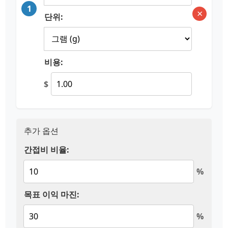
1
×
단위:
비용:
$
추가 옵션
간접비 비율:
%
목표 이익 마진:
%