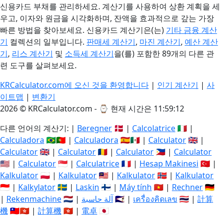
신용카드 부채를 관리하세요. 계산기를 사용하여 상환 계획을 세
우고, 이자와 원금을 시각화하며, 잔액을 효과적으로 갚는 가장
빠른 방법을 찾아보세요. 신용카드 계산기은(는)
기타 금융 계산
기
컬렉션의 일부입니다.
판매세 계산기
,
마진 계산기
,
예산 계산
기
,
리스 계산기
및
소득세 계산기
을(를) 포함한 89개의 다른 관
련 도구를 살펴보세요.
KRCalculator.com에 오신 것을 환영합니다
|
인기 계산기
|
사
이트맵
|
변환기
2026 © KRCalculator.com - ⌚
현재 시간은 11:59:12
다른 언어의 계산기: |
Beregner
🇩🇰 |
Calcolatrice
🇮🇹 |
Calculadora
🇧🇷🇵🇹 |
Calculadora
🇪🇸🇲🇽 |
Calculator
🇬🇧 |
Calculator
🇬🇧 |
Calculator
🇷🇴 |
Calculator
🇵🇭 |
Calculator
🇺🇸 |
Calculator
🇸🇬 |
Calculatrice
🇫🇷 |
Hesap Makinesi
🇹🇷 |
Kalkulator
🇵🇱 |
Kalkulator
🇲🇾 |
Kalkulator
🇳🇴 |
Kalkulator
🇮🇩 |
Kalkylator
🇸🇪 |
Laskin
🇫🇮 |
Máy tính
🇻🇳 |
Rechner
🇩🇪
|
Rekenmachine
🇳🇱 |
آلة حاسبة
🇸🇦 |
เครื่องคิดเลข
🇹🇭 |
計算
機
🇹🇼🇭🇰 |
計算機
🇭🇰 |
電卓
🇯🇵