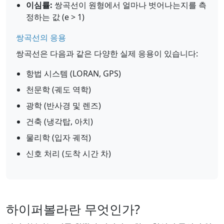
이심률:
쌍곡선이 원형에서 얼마나 벗어나는지를 측
정하는 값 (e > 1)
쌍곡선의 응용
쌍곡선은 다음과 같은 다양한 실제 응용이 있습니다:
항법 시스템 (LORAN, GPS)
천문학 (궤도 역학)
광학 (반사경 및 렌즈)
건축 (냉각탑, 아치)
물리학 (입자 궤적)
신호 처리 (도착 시간 차)
하이퍼볼라란 무엇인가?