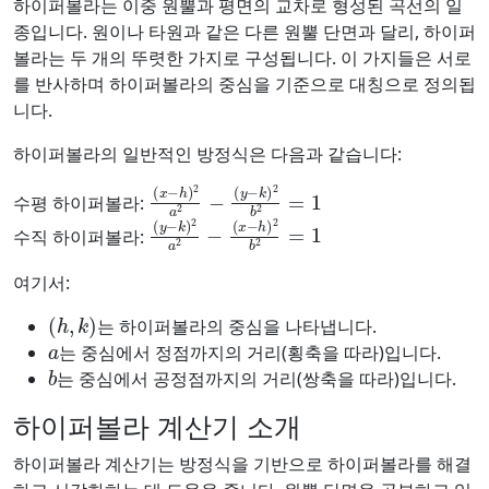
하이퍼볼라는 이중 원뿔과 평면의 교차로 형성된 곡선의 일
종입니다. 원이나 타원과 같은 다른 원뿔 단면과 달리, 하이퍼
볼라는 두 개의 뚜렷한 가지로 구성됩니다. 이 가지들은 서로
를 반사하며 하이퍼볼라의 중심을 기준으로 대칭으로 정의됩
니다.
하이퍼볼라의 일반적인 방정식은 다음과 같습니다:
(
(
x
y
−
−
h
k
)
)
2
2
b
a
2
2
=
−
1
수평 하이퍼볼라:
(
(
y
x
−
−
k
h
)
)
2
2
a
b
2
2
−
=
1
수직 하이퍼볼라:
여기서:
(
h
,
k
)
는 하이퍼볼라의 중심을 나타냅니다.
a
는 중심에서 정점까지의 거리(횡축을 따라)입니다.
b
는 중심에서 공정점까지의 거리(쌍축을 따라)입니다.
하이퍼볼라 계산기 소개
하이퍼볼라 계산기는 방정식을 기반으로 하이퍼볼라를 해결