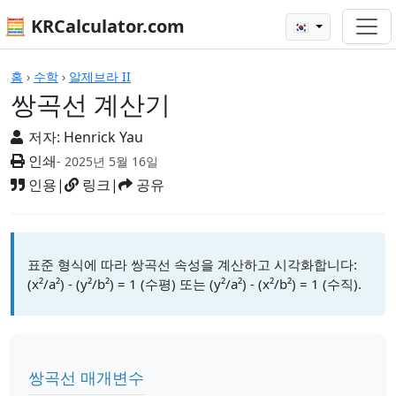
🧮 KRCalculator.com
🇰🇷
계산기
홈
›
수학
›
알제브라 II
쌍곡선 계산기
저자:
Henrick Yau
인쇄
- 2025년 5월 16일
인용
|
링크
|
공유
표준 형식에 따라 쌍곡선 속성을 계산하고 시각화합니다:
(x²/a²) - (y²/b²) = 1 (수평) 또는 (y²/a²) - (x²/b²) = 1 (수직).
쌍곡선 매개변수