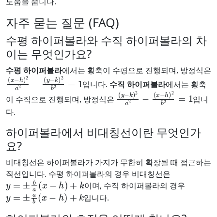
도움을 줍니다.
자주 묻는 질문 (FAQ)
수평 하이퍼볼라와 수직 하이퍼볼라의 차
이는 무엇인가요?
수평 하이퍼볼라
에서는 횡축이 수평으로 진행되며, 방정식은
(
(
x
y
−
−
h
k
)
)
2
2
b
a
2
2
=
−
1
입니다.
수직 하이퍼볼라
에서는 횡축
(
(
y
x
−
−
k
h
)
)
2
2
a
b
2
2
−
=
1
이 수직으로 진행되며, 방정식은
입니
다.
하이퍼볼라에서 비대칭선이란 무엇인가
요?
비대칭선은 하이퍼볼라가 가지가 무한히 확장될 때 접근하는
직선입니다. 수평 하이퍼볼라의 경우 비대칭선은
y
=
±
b
a
(
x
−
h
)
+
k
이며, 수직 하이퍼볼라의 경우
y
=
±
a
b
(
x
−
h
)
+
k
입니다.