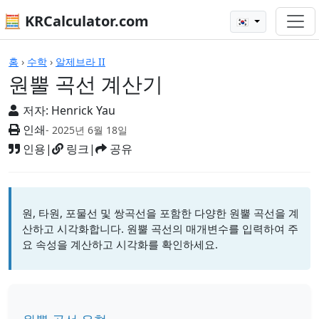
🧮 KRCalculator.com
🇰🇷
계산기
홈
›
수학
›
알제브라 II
원뿔 곡선 계산기
저자:
Henrick Yau
인쇄
- 2025년 6월 18일
인용
|
링크
|
공유
원, 타원, 포물선 및 쌍곡선을 포함한 다양한 원뿔 곡선을 계
산하고 시각화합니다. 원뿔 곡선의 매개변수를 입력하여 주
요 속성을 계산하고 시각화를 확인하세요.