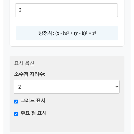
방정식: (x - h)² + (y - k)² = r²
표시 옵션
소수점 자리수:
그리드 표시
주요 점 표시