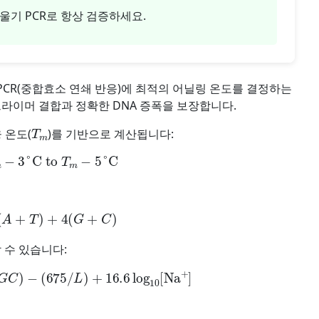
울기 PCR로 항상 검증하세요.
CR(중합효소 연쇄 반응)에 최적의 어닐링 온도를 결정하는
프라이머 결합과 정확한 DNA 증폭을 보장합니다.
T
m
 온도(
)를 기반으로 계산됩니다:
m
−
3
°C
to
T
m
−
5
°C
=
2
(
A
+
T
)
+
4
(
G
+
C
)
 수 있습니다:
G
C
)
−
(
675
/
L
)
+
16.6
log
10
[
Na
+
]