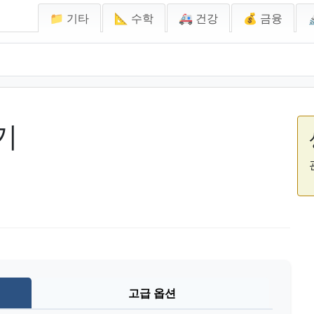
📁 기타
📐 수학
🚑 건강
💰 금융
기
고급 옵션