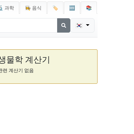
🔬 과학
👩‍🍳 음식
🏷️
🆕
📚
🇰🇷
생물학 계산기
관련 계산기 없음