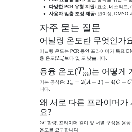
다양한 PCR 유형 지원:
표준, 네스티드, 
사용자 맞춤 조정 제공:
변이성, DMSO
자주 묻는 질문
어닐링 온도란 무엇인가요
어닐링 온도는 PCR 동안 프라이머가 목표 
T
m
융 온도(
)보다 몇 도 낮습니다.
T
m
용융 온도(
)는 어떻게
T
m
=
2
(
A
+
T
)
+
4
(
G
+
C
)
기본 공식은:
니다.
왜 서로 다른 프라이머가
요?
GC 함량, 프라이머 길이 및 서열 구성은 용
온도를 요구합니다.