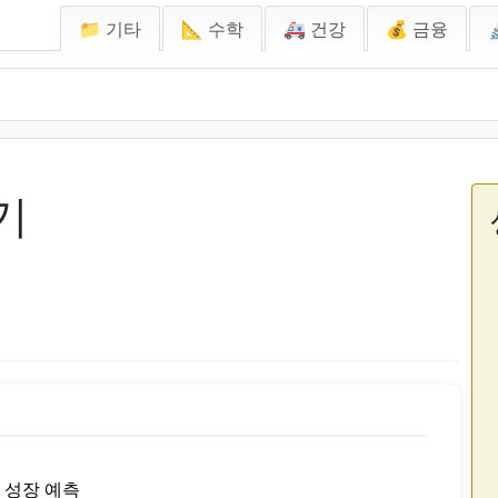
📁 기타
📐 수학
🚑 건강
💰 금융
기
 성장 예측