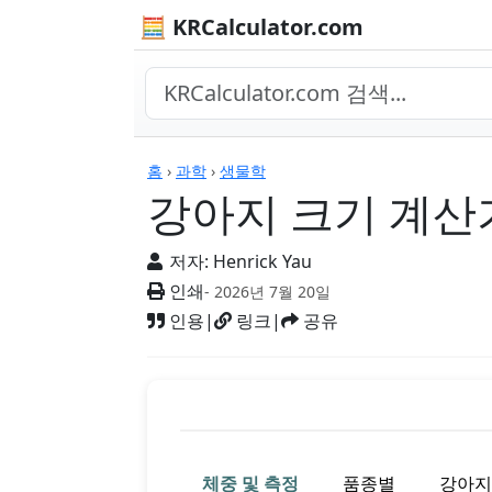
🧮 KRCalculator.com
계산기
홈
›
과학
›
생물학
강아지 크기 계산
저자:
Henrick Yau
인쇄
- 2026년 7월 20일
인용
|
링크
|
공유
체중 및 측정
품종별
강아지