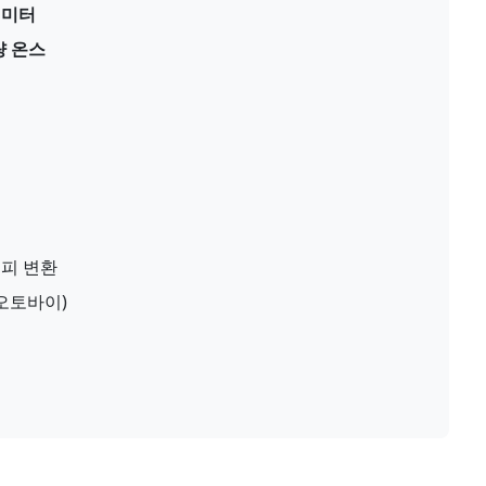
센티미터
량 온스
피 변환
 오토바이)