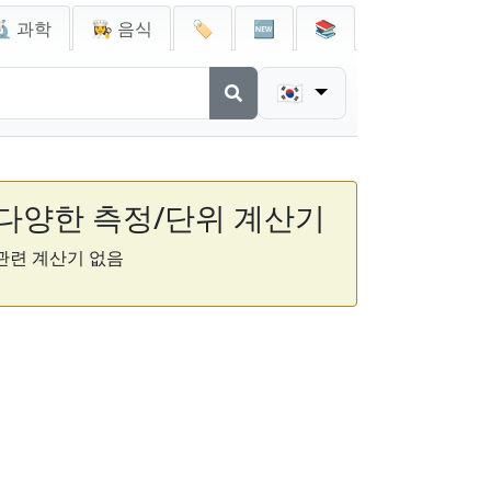
🔬 과학
👩‍🍳 음식
🏷️
🆕
📚
🇰🇷
다양한 측정/단위 계산기
관련 계산기 없음