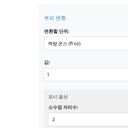
부피 변환
변환할 단위:
값:
표시 옵션
소수점 자리수: