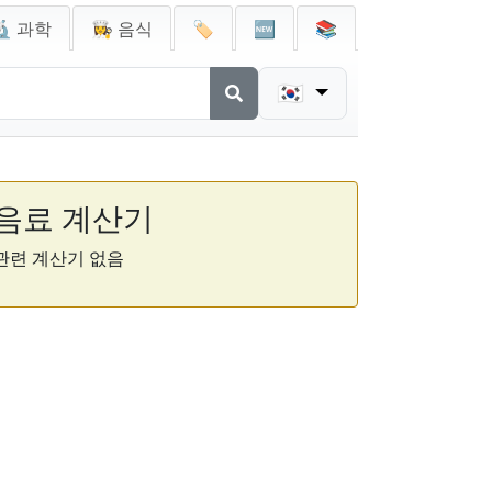
🔬 과학
👩‍🍳 음식
🏷️
🆕
📚
🇰🇷
음료 계산기
관련 계산기 없음