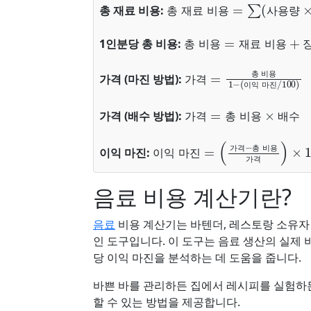
총 재료 비용
=
∑
(
사용량
×
총 재료 비용:
총
재
료
비
용
사
용
량
총 비용
노무 비용
=
재료 비용
+
장
1인분당 총 비용:
총
비
용
재
료
비
용
가격
이익 마진
=
총 비용
/
100
)
1
−
(
가격 (마진 방법):
총
비
용
가
격
이
익
마
진
가격
=
총 비용
×
배수
가격 (배수 방법):
가
격
총
비
용
배
수
이익 마진
가격
)
×
100
=
(
가격
−
총 비용
이익 마진:
가
격
총
비
용
이
익
마
진
가
격
음료 비용 계산기란?
음료
비용 계산기는 바텐더, 레스토랑 소유자 
인 도구입니다. 이 도구는 음료 생산의 실제 
당 이익 마진을 분석하는 데 도움을 줍니다.
바쁜 바를 관리하든 집에서 레시피를 실험하든
할 수 있는 방법을 제공합니다.