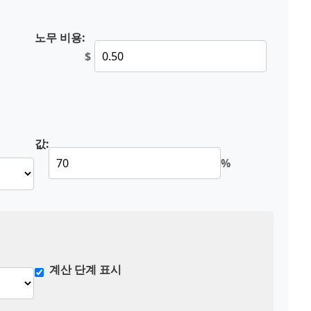
노무 비용:
$
값:
%
계산 단계 표시