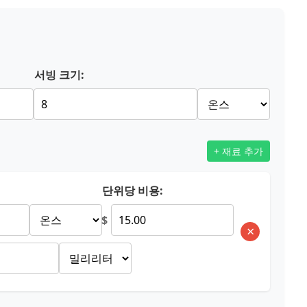
서빙 크기:
+ 재료 추가
단위당 비용:
$
×