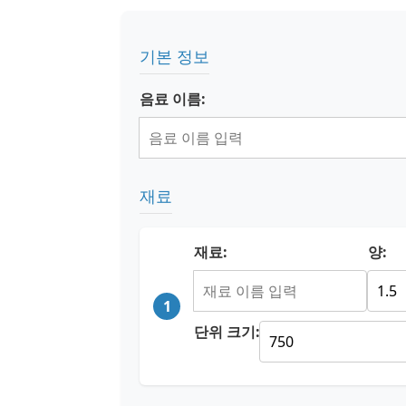
기본 정보
음료 이름:
재료
재료:
양:
1
단위 크기: