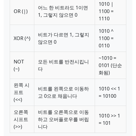
1010 |
어느 한 비트라도 1이면
OR (|)
1100 =
1, 그렇지 않으면 0
1110
1010 ^
비트가 다르면 1, 그렇지
XOR (^)
1100 =
않으면 0
0110
~1010 =
NOT
모든 비트를 반전시킵니
0101 (단순
(~)
다
화됨)
왼쪽 시
비트를 왼쪽으로 이동하
1010 << 1
프트
고 0으로 채웁니다
= 10100
(<<)
오른쪽
비트를 오른쪽으로 이동
1010 >> 1
시프트
하고 오버플로우를 버립
= 101
(>>)
니다