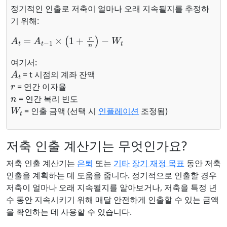
정기적인 인출로 저축이 얼마나 오래 지속될지를 추정하
기 위해:
A
t
=
A
t
−
1
×
(
1
+
r
n
)
−
W
t
여기서:
A
t
= t 시점의 계좌 잔액
r
= 연간 이자율
n
= 연간 복리 빈도
W
t
= 인출 금액 (선택 시
인플레이션
조정됨)
저축 인출 계산기는 무엇인가요?
저축 인출 계산기는
은퇴
또는
기타
장기 재정 목표
동안 저축
인출을 계획하는 데 도움을 줍니다. 정기적으로 인출할 경우
저축이 얼마나 오래 지속될지를 알아보거나, 저축을 특정 년
수 동안 지속시키기 위해 매달 안전하게 인출할 수 있는 금액
을 확인하는 데 사용할 수 있습니다.