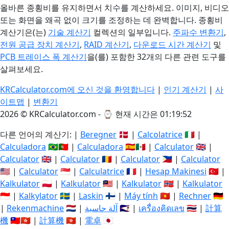
올바른 종횡비를 유지하면서 치수를 계산하세요. 이미지, 비디오
또는 화면을 왜곡 없이 크기를 조정하는 데 완벽합니다. 종횡비
계산기은(는)
기술 계산기
컬렉션의 일부입니다.
주파수 변환기
,
전원 공급 장치 계산기
,
RAID 계산기
,
다운로드 시간 계산기
및
PCB 트레이스 폭 계산기
을(를) 포함한 32개의 다른 관련 도구를
살펴보세요.
KRCalculator.com에 오신 것을 환영합니다
|
인기 계산기
|
사
이트맵
|
변환기
2026 © KRCalculator.com - ⌚
현재 시간은 01:19:53
다른 언어의 계산기: |
Beregner
🇩🇰 |
Calcolatrice
🇮🇹 |
Calculadora
🇧🇷🇵🇹 |
Calculadora
🇪🇸🇲🇽 |
Calculator
🇬🇧 |
Calculator
🇬🇧 |
Calculator
🇷🇴 |
Calculator
🇵🇭 |
Calculator
🇺🇸 |
Calculator
🇸🇬 |
Calculatrice
🇫🇷 |
Hesap Makinesi
🇹🇷 |
Kalkulator
🇵🇱 |
Kalkulator
🇲🇾 |
Kalkulator
🇳🇴 |
Kalkulator
🇮🇩 |
Kalkylator
🇸🇪 |
Laskin
🇫🇮 |
Máy tính
🇻🇳 |
Rechner
🇩🇪
|
Rekenmachine
🇳🇱 |
آلة حاسبة
🇸🇦 |
เครื่องคิดเลข
🇹🇭 |
計算
機
🇹🇼🇭🇰 |
計算機
🇭🇰 |
電卓
🇯🇵