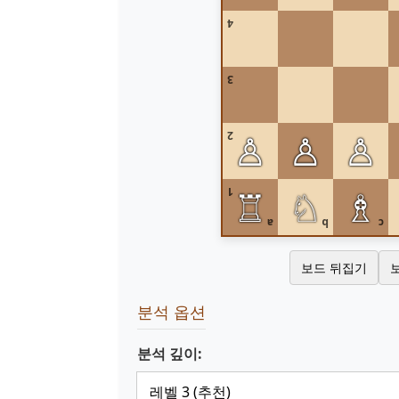
4
3
♙
♙
♙
2
♖
♘
♗
1
a
b
c
보드 뒤집기
분석 옵션
분석 깊이: