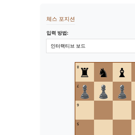
체스 포지션
입력 방법:
♜
♞
♝
8
♟
♟
♟
7
6
5