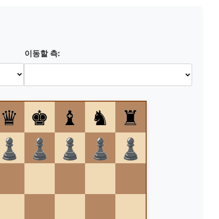
이동할 측:
♛
♚
♝
♞
♜
♟
♟
♟
♟
♟