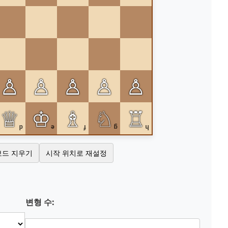
♙
♙
♙
♙
♙
♕
♔
♗
♘
♖
d
e
f
g
h
보드 지우기
시작 위치로 재설정
변형 수: