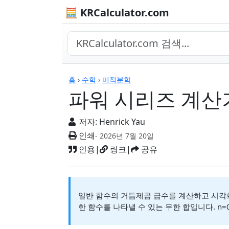
🧮 KRCalculator.com
계산기
홈
›
수학
›
미적분학
파워 시리즈 계산
저자:
Henrick Yau
인쇄
- 2026년 7월 20일
인용
|
링크
|
공유
일반 함수의 거듭제곱 급수를 계산하고 시각화
한 함수를 나타낼 수 있는 무한 합입니다. n