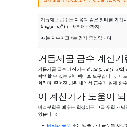
거듭제곱 급수는 다음과 같은 형태를 가집니
n
Σ a
(x - c)
(n = 0부터 ∞까지)
n
a
는 계수이고
c
는 전개 중심입니다.
n
거듭제곱 급수 계산기
x
거듭제곱 급수 계산기는
e
,
sin(x)
,
ln(1+x)
와
탐색할 수 있는 인터랙티브 도구입니다. 이 
화하며, 주어진 범위 내에서 급수가 실제 함
이 계산기가 도움이 되
미적분학을 배우는 학생이든 고급 수학 개념을
있습니다:
테일러 급수
또는 맥클로린 급수를 사용하