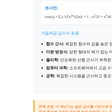
코사인:
n
2n
2
4
cos(x) = Σ (-1)
x
/(2n)! = 1 - x
/2! + x
/4! 
거듭제곱 급수의 응용
함수 근사:
복잡한 함수의 값을 높은 
미분 방정식:
닫힌 형태의 해가 없는 
물리학:
단순화된 선형 근사가 부족한
컴퓨터 과학:
소프트웨어에서 고급 수
공학:
복잡한 시스템을 근사하고 중요
면책 조항: 이 계산기는 잘린 급수를 기반으로 
전개 중심에 가까운 정도에 따라 달라집니다. 수