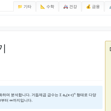
📁 기타
📐 수학
🚑 건강
💰 금융
기
n
하며 분석합니다. 거듭제곱 급수는 Σ a
(x-c)
형태로 다양
n
=0부터 ∞까지입니다.