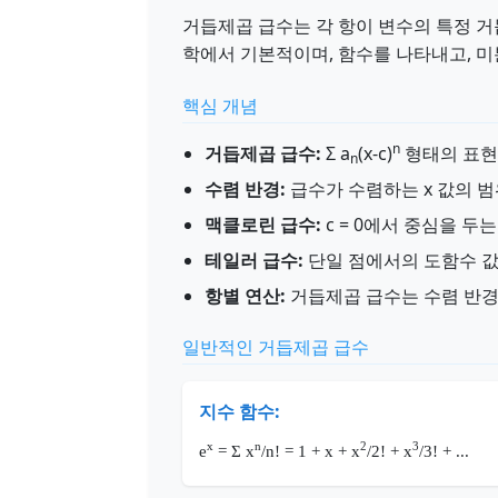
거듭제곱 급수는 각 항이 변수의 특정 
학에서 기본적이며, 함수를 나타내고, 미
핵심 개념
n
거듭제곱 급수:
Σ a
(x-c)
형태의 표현으
n
수렴 반경:
급수가 수렴하는 x 값의 
맥클로린 급수:
c = 0에서 중심을 두
테일러 급수:
단일 점에서의 도함수 값
항별 연산:
거듭제곱 급수는 수렴 반경 
일반적인 거듭제곱 급수
지수 함수:
x
n
2
3
e
= Σ x
/n! = 1 + x + x
/2! + x
/3! + ...