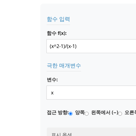
함수 입력
함수 f(x):
극한 매개변수
변수:
접근 방향:
양쪽
왼쪽에서 (−)
오른쪽
표시 옵션