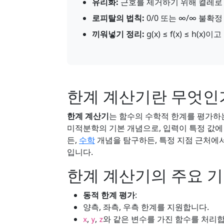
유리화:
근호를 제거하기 위해 켤레로
로피탈의 법칙:
0/0 또는 ∞/∞ 불확
끼워넣기 정리:
g(x) ≤ f(x) ≤ h(x)이고 l
한계 계산기란 무엇인
한계 계산기
는 함수의 수학적 한계를 평가하
미적분학의 기본 개념으로, 입력이 특정 값에
든,
수학
개념을 탐구하든, 특정 지점 근처에서
입니다.
한계 계산기의 주요 
동적 한계 평가
:
양측, 좌측, 우측 한계를 지원합니다.
,
,
와 같은 변수를 가진 함수를 처리합
x
y
z