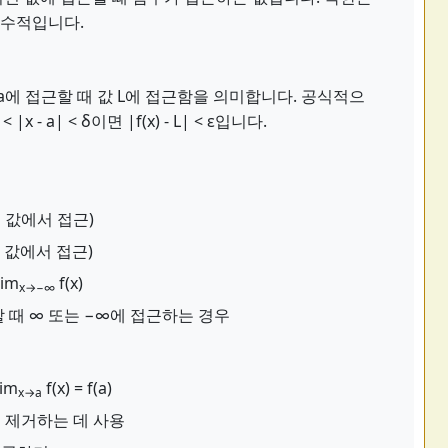
필수적입니다.
가 x가 a에 접근할 때 값 L에 접근함을 의미합니다. 공식적으
|x - a| < δ이면 |f(x) - L| < ε입니다.
작은 값에서 접근)
 큰 값에서 접근)
lim
f(x)
x→−∞
근할 때 ∞ 또는 −∞에 접근하는 경우
im
f(x) = f(a)
x→a
 제거하는 데 사용