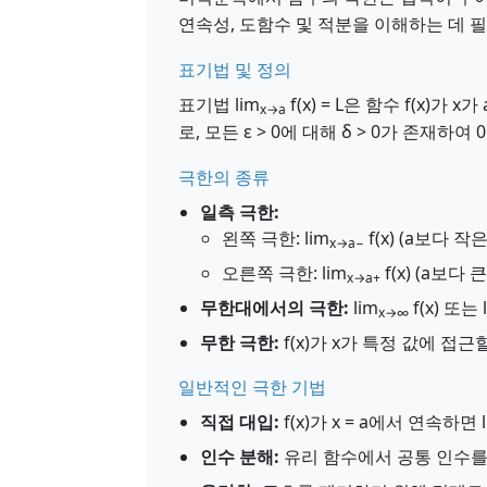
연속성, 도함수 및 적분을 이해하는 데 
표기법 및 정의
표기법 lim
f(x) = L은 함수 f(x)
x→a
로, 모든 ε > 0에 대해 δ > 0가 존재하여 0 < 
극한의 종류
일측 극한:
왼쪽 극한: lim
f(x) (a보다 
x→a−
오른쪽 극한: lim
f(x) (a보다
x→a+
무한대에서의 극한:
lim
f(x) 또는 
x→∞
무한 극한:
f(x)가 x가 특정 값에 접
일반적인 극한 기법
직접 대입:
f(x)가 x = a에서 연속하면 l
인수 분해:
유리 함수에서 공통 인수를