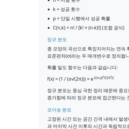
n = 시행 횟수
k = 성공 횟수
p = 단일 시행에서 성공 확률
C(n,k) = n! / [k! × (n-k)!] (조합 공식)
정규 분포
종 모양의 곡선으로 특징지어지는 연속 확
표준편차(σ)라는 두 매개변수로 정의됩니
확률 밀도 함수는 다음과 같습니다:
-((x-μ)²/(2σ²))
f(x) = (1 / (σ√(2π))) × e
정규 분포는 중심 극한 정리 때문에 중요
증가함에 따라 정규 분포에 접근한다는 
포아송 분포
고정된 시간 또는 공간 간격 내에서 발생
과 마지막 사건 이후의 시간과 독립적으