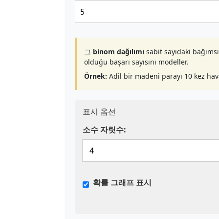
그
binom dağılımı
sabit sayıdaki bağımsı
olduğu başarı sayısını modeller.
Örnek:
Adil bir madeni parayı 10 kez hava
표시 옵션
소수 자릿수:
확률 그래프 표시