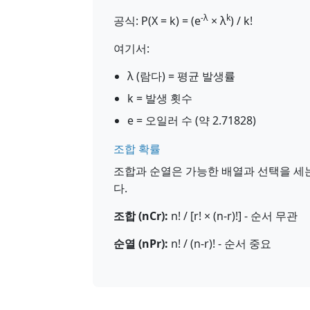
-λ
k
공식: P(X = k) = (e
× λ
) / k!
여기서:
λ (람다) = 평균 발생률
k = 발생 횟수
e = 오일러 수 (약 2.71828)
조합 확률
조합과 순열은 가능한 배열과 선택을 세는
다.
조합 (nCr):
n! / [r! × (n-r)!] - 순서 무관
순열 (nPr):
n! / (n-r)! - 순서 중요