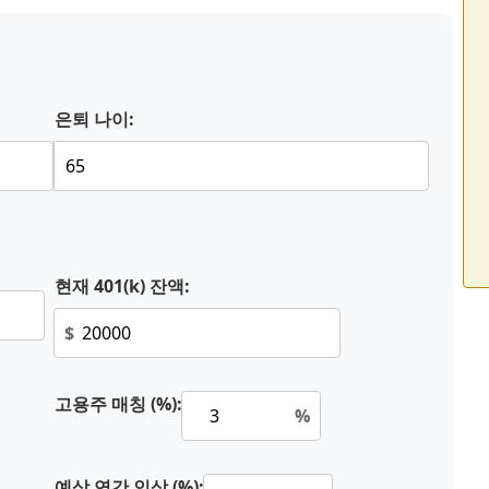
은퇴 나이:
현재 401(k) 잔액:
$
고용주 매칭 (%):
%
예상 연간 인상 (%):