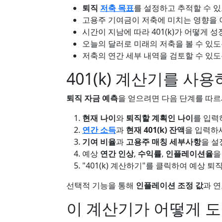
퇴직
저축 목표
를 설정하고 추적할 수 
고용주 기여금이 저축에 미치는 영향을 
시간이 지남에 따라 401(k)가 어떻게
오늘의 달러로 미래의 저축을 볼 수 있도록
저축의 연간 세부 내역을 검토할 수 있도
401(k) 계산기를 사
퇴직 자금 예측
을 얻으려면 다음 단계를 따르
현재 나이
와
퇴직할 계획인 나이
를 입력
연간 소득
과
현재 401(k) 잔액
을 입력하
기여 비율
과
고용주 매칭 세부사항
을 설
예상
연간 인상
,
수익률
,
인플레이션율
을
"401(k) 계산하기"를 클릭하여 예상 
선택적 기능을 통해
인플레이션 조정 값
과 연
이 계산기가 어떻게 도