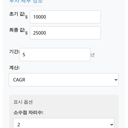
투자 세부 정보
초기 값:
$
최종 값:
$
기간:
년
계산:
표시 옵션
소수점 자리수: