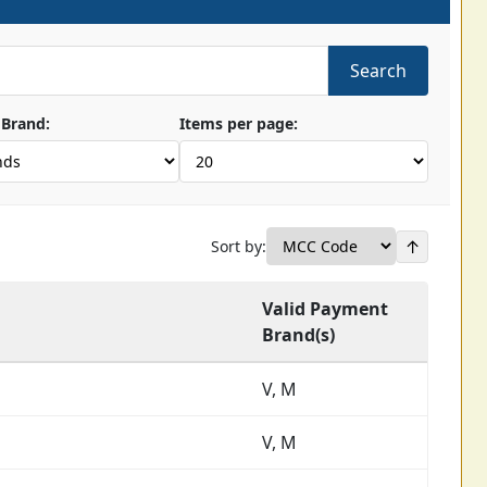
Search
Brand:
Items per page:
↑
Sort by:
Valid Payment
Brand(s)
V, M
V, M