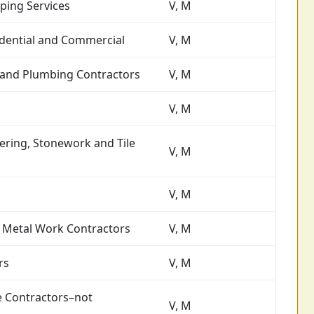
ping Services
V, M
dential and Commercial
V, M
g and Plumbing Contractors
V, M
V, M
tering, Stonework and Tile
V, M
V, M
t Metal Work Contractors
V, M
rs
V, M
e Contractors–not
V, M