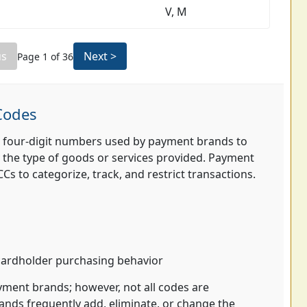
V, M
us
Next >
Page
1
of
36
Codes
 four-digit numbers used by payment brands to
 the type of goods or services provided. Payment
s to categorize, track, and restrict transactions.
cardholder purchasing behavior
yment brands; however, not all codes are
ands frequently add, eliminate, or change the