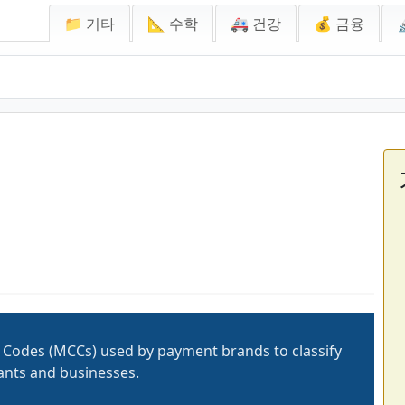
📁 기타
📐 수학
🚑 건강
💰 금융
 Codes (MCCs) used by payment brands to classify
nts and businesses.