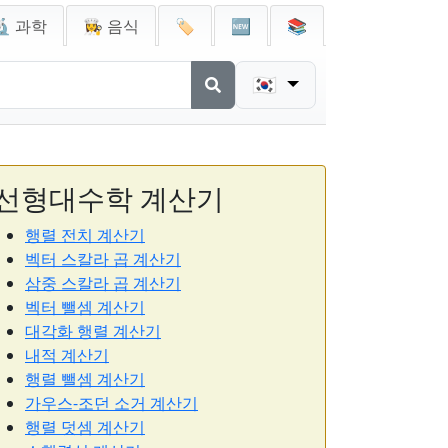
🔬 과학
👩‍🍳 음식
🏷️
🆕
📚
🇰🇷
선형대수학 계산기
행렬 전치 계산기
벡터 스칼라 곱 계산기
삼중 스칼라 곱 계산기
벡터 뺄셈 계산기
대각화 행렬 계산기
내적 계산기
행렬 뺄셈 계산기
가우스-조던 소거 계산기
행렬 덧셈 계산기