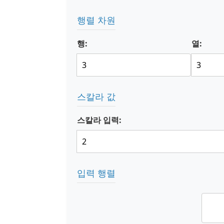
행렬 차원
행:
열:
스칼라 값
스칼라 입력:
입력 행렬