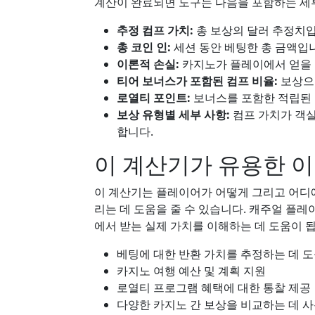
계산이 완료되면 도구는 다음을 포함하는 세
추정 컴프 가치:
총 보상의 달러 추정치입
총 코인 인:
세션 동안 베팅한 총 금액입
이론적 손실:
카지노가 플레이에서 얻을 
티어 보너스가 포함된 컴프 비율:
보상으
로열티 포인트:
보너스를 포함한 적립된
보상 유형별 세부 사항:
컴프 가치가 객실
합니다.
이 계산기가 유용한 
이 계산기는 플레이어가 어떻게 그리고 어디
리는 데 도움을 줄 수 있습니다. 캐주얼 플
에서 받는 실제 가치를 이해하는 데 도움이 
베팅에 대한 반환 가치를 추정하는 데 
카지노 여행 예산 및 계획 지원
로열티 프로그램 혜택에 대한 통찰 제공
다양한 카지노 간 보상을 비교하는 데 사