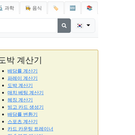
🔬 과학
👩‍🍳 음식
🏷️
🆕
📚
🇰🇷
도박 계산기
배당률 계산기
파레이 계산기
도박 계산기
매치 베팅 계산기
헤징 계산기
빙고 카드 생성기
배당률 변환기
스포츠 계산기
카드 카운팅 트레이너