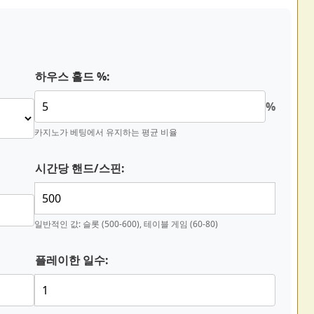
하우스 홀드 %:
%
카지노가 베팅에서 유지하는 평균 비율
시간당 핸드/스핀:
일반적인 값: 슬롯 (500-600), 테이블 게임 (60-80)
플레이한 일수: