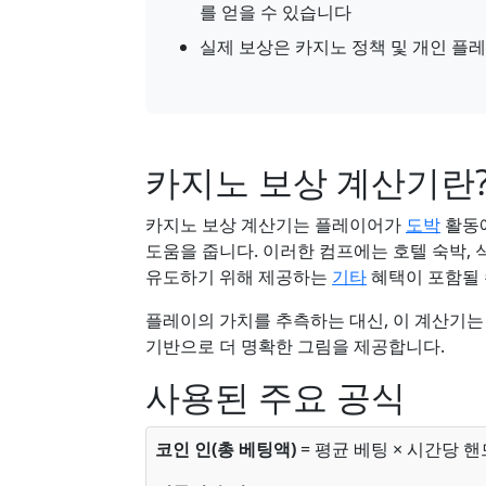
를 얻을 수 있습니다
실제 보상은 카지노 정책 및 개인 플
카지노 보상 계산기란
카지노 보상 계산기는 플레이어가
도박
활동에
도움을 줍니다. 이러한 컴프에는 호텔 숙박, 
유도하기 위해 제공하는
기타
혜택이 포함될 
플레이의 가치를 추측하는 대신, 이 계산기는
기반으로 더 명확한 그림을 제공합니다.
사용된 주요 공식
코인 인(총 베팅액)
= 평균 베팅 × 시간당 핸