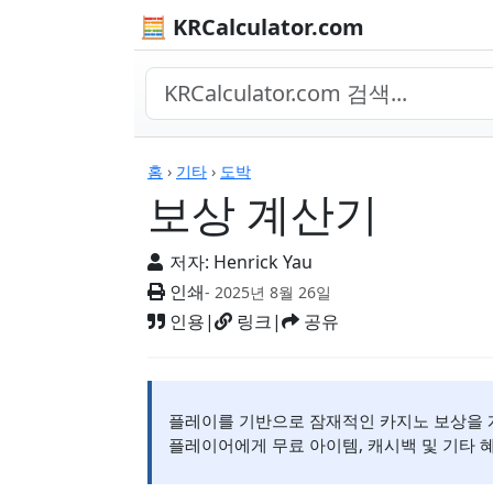
🧮 KRCalculator.com
계산기
홈
›
기타
›
도박
보상 계산기
저자:
Henrick Yau
인쇄
- 2025년 8월 26일
인용
|
링크
|
공유
플레이를 기반으로 잠재적인 카지노 보상을 
플레이어에게 무료 아이템, 캐시백 및 기타 