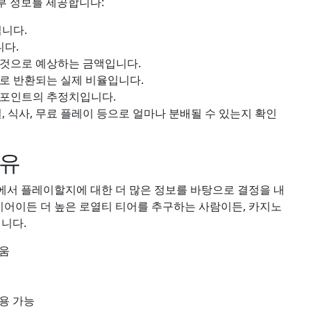
부 정보를 제공합니다:
니다.
니다.
것으로 예상하는 금액입니다.
로 반환되는 실제 비율입니다.
 포인트의 추정치입니다.
, 식사, 무료 플레이 등으로 얼마나 분배될 수 있는지 확인
이유
에서 플레이할지에 대한 더 많은 정보를 바탕으로 결정을 내
레이어이든 더 높은 로열티 티어를 추구하는 사람이든, 카지노
됩니다.
도움
용 가능