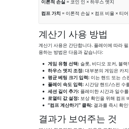
이론적 손실
= 코인 인 × 하우스 엣지
컴프 가치
= 이론적 손실 × 컴프 비율 × 티
계산기 사용 방법
계산기 사용은 간단합니다. 플레이에 따라 
용하는 방법은 다음과 같습니다:
게임 유형 선택:
슬롯, 비디오 포커, 블랙
하우스 엣지 조정:
대부분의 게임은 카지
평균 베팅 크기 입력:
이는 핸드 또는 스
플레이 속도 입력:
시간당 핸드/스핀 수
세션 길이 추가:
플레이한 시간과 일수를
로열티 값 설정:
보상 확인을 위해 컴프 
“컴프 계산하기” 클릭:
결과를 즉시 확인
결과가 보여주는 것