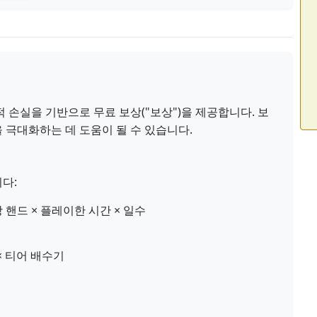
 손실을 기반으로 무료 보상("보상")을 제공합니다. 보
 극대화하는 데 도움이 될 수 있습니다.
다:
당 핸드 × 플레이한 시간 × 일수
× 티어 배수기