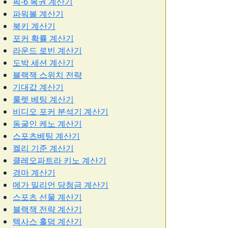
픽-6 복권 계산기
파워볼 계산기
북키 계산기
포커 확률 계산기
라운드 로빈 계산기
도박 세션 계산기
블랙잭 스위치 전략
기대값 계산기
룰렛 베팅 계산기
비디오 포커 분석기 계산기
동굴인 케노 계산기
스포츠베팅 계산기
켈리 기준 계산기
클레오파트라 키노 계산기
경마 계산기
메가 밀리언 당첨금 계산기
스포츠 선물 계산기
블랙잭 전략 계산기
텍사스 홀덤 계산기