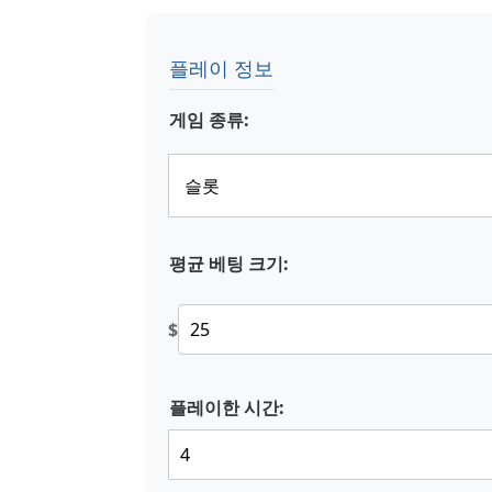
플레이 정보
게임 종류:
평균 베팅 크기:
$
플레이한 시간: