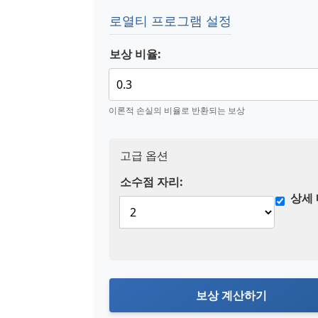
로열티 프로그램 설정
보상 비율:
이론적 손실의 비율로 반환되는 보상
고급 옵션
소수점 자리:
상세
보상 계산하기