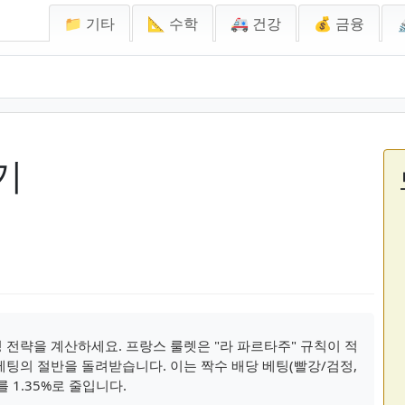
📁 기타
📐 수학
🚑 건강
💰 금융
기
 전략을 계산하세요. 프랑스 룰렛은 "라 파르타주" 규칙이 적
베팅의 절반을 돌려받습니다. 이는 짝수 배당 베팅(빨강/검정,
를 1.35%로 줄입니다.