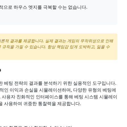
적으로 하우스 엣지를 극복할 수는 없습니다.
 이론적 결과를 제공합니다. 실제 결과는 게임의 무작위성으로 인해
 규칙을 가질 수 있습니다. 항상 책임감 있게 도박하고, 잃을 수
?
한 베팅 전략의 결과를 분석하기 위한 실용적인 도구입니다.
재적인 이익과 손실을 시뮬레이션하며, 다양한 유형의 베팅에
. 사용자 친화적인 인터페이스를 통해 베팅 시스템 시뮬레이
능을 사용하여 귀중한 통찰력을 제공합니다.