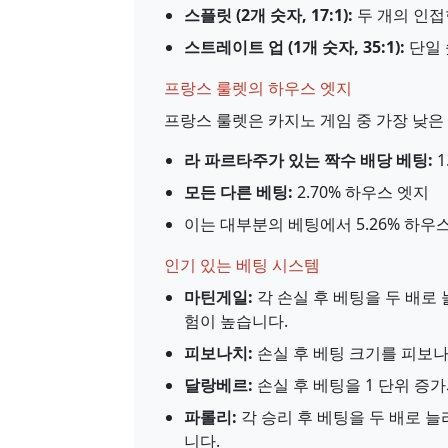
스플릿 (2개 숫자, 17:1):
두 개의 인접
스트레이트 업 (1개 숫자, 35:1):
단일 
프랑스 룰렛의 하우스 엣지
프랑스 룰렛은 카지노 게임 중 가장 낮은
라 파르타주가 있는 짝수 배당 베팅:
1
모든 다른 베팅:
2.70% 하우스 엣지
이는 대부분의 베팅에서 5.26% 하우
인기 있는 베팅 시스템
마틴게일:
각 손실 후 베팅을 두 배로
험이 높습니다.
피보나치:
손실 후 베팅 크기를 피보나치 수열
달랑베르:
손실 후 베팅을 1 단위 증가
파롤리:
각 승리 후 베팅을 두 배로 
니다.