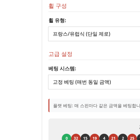
휠 구성
휠 유형:
고급 설정
베팅 시스템:
플랫 베팅: 매 스핀마다 같은 금액을 베팅합
0
32
15
19
4
21
2
25