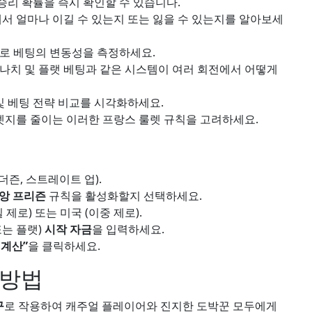
 승리 확률을 즉시 확인할 수 있습니다.
서 얼마나 이길 수 있는지 또는 잃을 수 있는지를 알아보세
로 베팅의 변동성을 측정하세요.
나치 및 플랫 베팅과 같은 시스템이 여러 회전에서 어떻게
및 베팅 전략 비교를 시각화하세요.
엣지를 줄이는 이러한 프랑스 룰렛 규칙을 고려하세요.
더즌, 스트레이트 업).
앙 프리즌
규칙을 활성화할지 선택하세요.
제로) 또는 미국 (이중 제로).
또는 플랫)
시작 자금
을 입력하세요.
 계산”
을 클릭하세요.
 방법
구
로 작용하여 캐주얼 플레이어와 진지한 도박꾼 모두에게