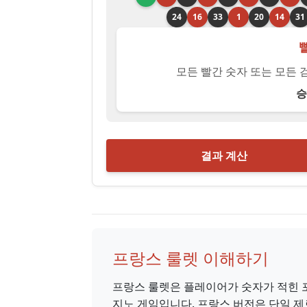
24
16
33
1
20
14
31
빨
모든 빨간 숫자 또는 모든 
승
결과 계산
프랑스 룰렛 이해하기
프랑스 룰렛은 플레이어가 숫자가 적힌 
지노 게임입니다. 프랑스 버전은 단일 