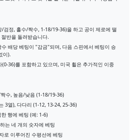
검정, 홀수/짝수, 1-18/19-36)을 하고 공이 제로에 떨
의 절반을 돌려받습니다.
수 배당 베팅이 "감금"되며, 다음 스핀에서 베팅이 승
이).
(0-36)를 포함하고 있으며, 미국 휠은 추가적인 이중
수, 높음/낮음 (1-18/19-36)
 3열), 다다리 (1-12, 13-24, 25-36)
 행에 베팅 (예: 1-6)
하는 네 개의 숫자에 베팅
숫자로 이루어진 수평선에 베팅