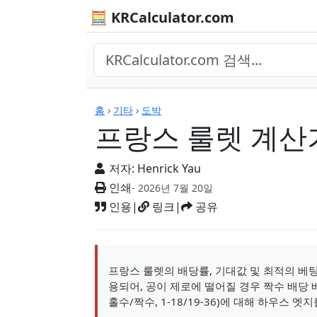
🧮 KRCalculator.com
계산기
홈
›
기타
›
도박
프랑스 룰렛 계산
저자:
Henrick Yau
인쇄
- 2026년 7월 20일
인용
|
링크
|
공유
프랑스 룰렛의 배당률, 기대값 및 최적의 베팅
용되어, 공이 제로에 떨어질 경우 짝수 배당 
홀수/짝수, 1-18/19-36)에 대해 하우스 엣지