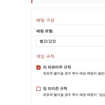
베팅 구성
베팅 유형:
게임 규칙
라 파르타주 규칙
제로에 떨어질 경우 짝수 배당 베팅의 절반을
앙 프리즌 규칙
제로에 떨어질 경우 짝수 배당 베팅이 "감