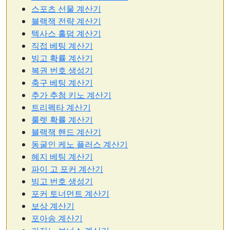
스포츠 선물 계산기
블랙잭 전략 계산기
텍사스 홀덤 계산기
직접 베팅 계산기
빙고 확률 계산기
복권 번호 생성기
축구 베팅 계산기
추가 추첨 키노 계산기
트리펙타 계산기
룰렛 확률 계산기
블랙잭 핸드 계산기
동굴인 케노 플러스 계산기
헤지 베팅 계산기
파이 고 포커 계산기
빙고 번호 생성기
포커 토너먼트 계산기
보상 계산기
포아송 계산기