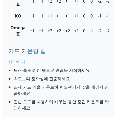
+1
+1
+2
+2
+1
+1
0
0
-2
-2
-
II
KO
+1
+1
+1
+1
+1
+1
0
0
-1
-1
-
Omega
+1
+1
+2
+2
+2
+1
0
-1
-2
-2
-
II
카드 카운팅 팁
시작하기
느린 속도로 한 덱으로 연습을 시작하세요
속도보다 정확성에 집중하세요
실제 카드 덱을 카운트하여 일관되게 맞출 때까지 연
습하세요
연습 모드를 사용하여 배우는 동안 정답 카운트를 확
인하세요