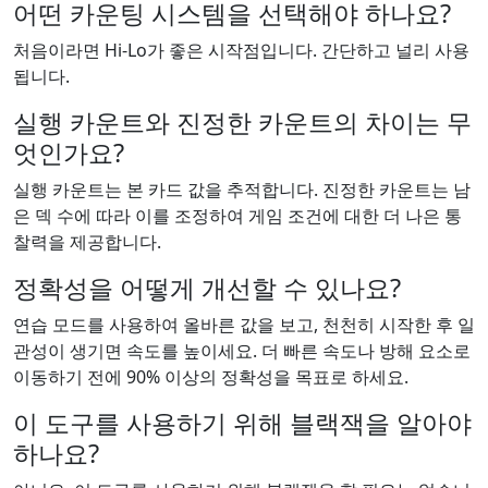
어떤 카운팅 시스템을 선택해야 하나요?
처음이라면 Hi-Lo가 좋은 시작점입니다. 간단하고 널리 사용
됩니다.
실행 카운트와 진정한 카운트의 차이는 무
엇인가요?
실행 카운트는 본 카드 값을 추적합니다. 진정한 카운트는 남
은 덱 수에 따라 이를 조정하여 게임 조건에 대한 더 나은 통
찰력을 제공합니다.
정확성을 어떻게 개선할 수 있나요?
연습 모드를 사용하여 올바른 값을 보고, 천천히 시작한 후 일
관성이 생기면 속도를 높이세요. 더 빠른 속도나 방해 요소로
이동하기 전에 90% 이상의 정확성을 목표로 하세요.
이 도구를 사용하기 위해 블랙잭을 알아야
하나요?