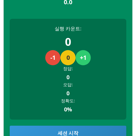
0.0
실행 카운트:
0
-1
0
+1
정답:
0
오답:
0
정확도:
0%
세션 시작