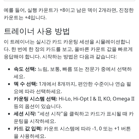
예를 들어, 실행 카운트가 +8이고 남은 덱이 2개라면, 진정한
카운트는 +4입니다.
트레이너 사용 방법
이 트레이너는 실시간 카드 카운팅 세션을 시뮬레이션합니
다. 한 번에 한 장의 카드를 보고, 올바른 카운트 값을 빠르게
응답해야 합니다. 시작하는 방법은 다음과 같습니다:
속도 선택:
느림, 보통, 빠름 또는 전문가 중에서 선택하
세요.
덱 수 선택:
1개에서 8개까지, 편안한 수준이나 연습 필
요에 따라 선택하세요.
카운팅 시스템 선택:
Hi-Lo, Hi-Opt I & II, KO, Omega II
등의 옵션이 있습니다.
세션 시작:
"세션 시작"을 클릭하고 카드가 표시될 때 카
운팅을 시작하세요.
카드 값 입력:
카운트 시스템에 따라 -1, 0 또는 +1 버튼
을 사용하세요.