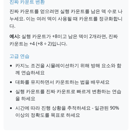
진짜 카운트 변환
진짜 카운트를 얻으려면 실행 카운트를 남은 덱 수로 나
누세요. 이는 여러 덱이 사용될 때 카운트를 정규화합니
다.
예시:
실행 카운트가 +8이고 남은 덱이 2개라면, 진짜
카운트는 +4 (+8 ÷ 2)입니다.
고급 연습
카지노 조건을 시뮬레이션하기 위해 방해 요소와 함
께 연습하세요
대화를 유지하면서 카운트하는 법을 배우세요
실행 카운트를 진짜 카운트로 빠르게 변환하는 연습
을 하세요
시간에 따라 진행 상황을 추적하세요 - 일관된 90%
이상의 정확도를 목표로 하세요