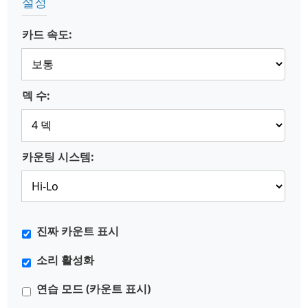
설정
카드 속도:
덱 수:
카운팅 시스템:
진짜 카운트 표시
소리 활성화
연습 모드 (카운트 표시)