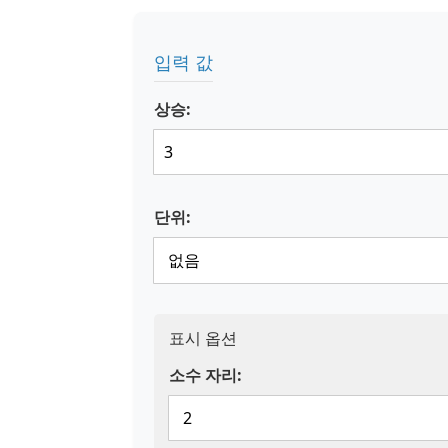
입력 값
상승:
단위:
표시 옵션
소수 자리: