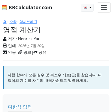
🧮 KRCalculator.com
🇰🇷
계산기
홈
›
수학
›
알제브라 II
영점 계산기
저자:
Henrick Yau
인쇄
- 2026년 7월 20일
인용
|
링크
|
공유
다항 함수의 모든 실수 및 복소수 제로(근)를 찾습니다. 다
항식의 계수를 차수의 내림차순으로 입력하세요.
다항식 입력