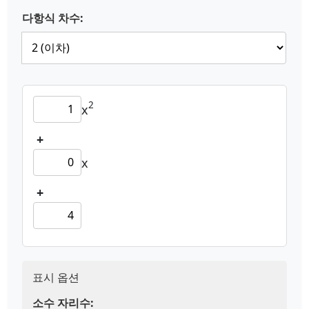
다항식 차수:
2
x
+
x
+
표시 옵션
소수 자리수: