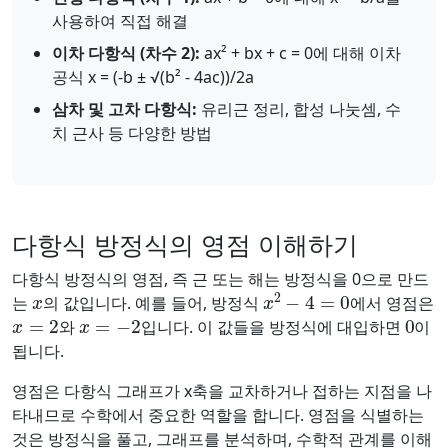
사용하여 직접 해결
이차 다항식 (차수 2):
ax² + bx + c = 0에 대해 이차
공식 x = (-b ± √(b² - 4ac))/2a
삼차 및 고차 다항식:
유리근 정리, 합성 나눗셈, 수
치 근사 등 다양한 방법
다항식 방정식의 영점 이해하기
다항식 방정식의 영점, 즉 근 또는 해는 방정식을 0으로 만드
x
x
2
−
4
=
0
는
의 값입니다. 예를 들어, 방정식
에서 영점은
x
=
2
x
=
−
2
0
와
입니다. 이 값들을 방정식에 대입하면
이
됩니다.
영점은 다항식 그래프가 x축을 교차하거나 접하는 지점을 나
타내므로 수학에서 중요한 역할을 합니다. 영점을 식별하는
것은 방정식을 풀고, 그래프를 분석하며, 수학적 관계를 이해