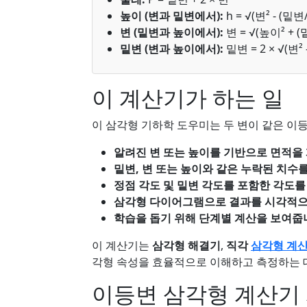
높이 (변과 밑변에서):
h = √(변² - (밑변/
변 (밑변과 높이에서):
변 = √(높이² + (
밑변 (변과 높이에서):
밑변 = 2 × √(변² 
이 계산기가 하는 일
이 삼각형 기하학 도우미는 두 변이 같은 이등
알려진 변 또는 높이를 기반으로 면적을
밑변, 변 또는 높이와 같은 누락된 치수를
정점 각도 및 밑변 각도를 포함한 각도를
삼각형 다이어그램으로 결과를 시각적으
학습을 돕기 위해 단계별 계산을 보여줍
이 계산기는
삼각형 해결기
,
직각
삼각형 계
각형 속성을 효율적으로 이해하고 측정하는 
이등변 삼각형 계산기