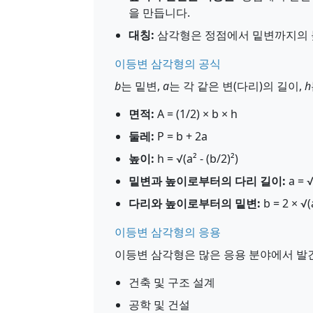
을 만듭니다.
대칭:
삼각형은 정점에서 밑변까지의 
이등변 삼각형의 공식
b
는 밑변,
a
는 각 같은 변(다리)의 길이,
h
면적:
A = (1/2) × b × h
둘레:
P = b + 2a
높이:
h = √(a² - (b/2)²)
밑변과 높이로부터의 다리 길이:
a = √
다리와 높이로부터의 밑변:
b = 2 × √(a
이등변 삼각형의 응용
이등변 삼각형은 많은 응용 분야에서 발
건축 및 구조 설계
공학 및 건설