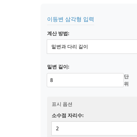
이등변 삼각형 입력
계산 방법:
밑변 길이:
단
위
표시 옵션
소수점 자리수: