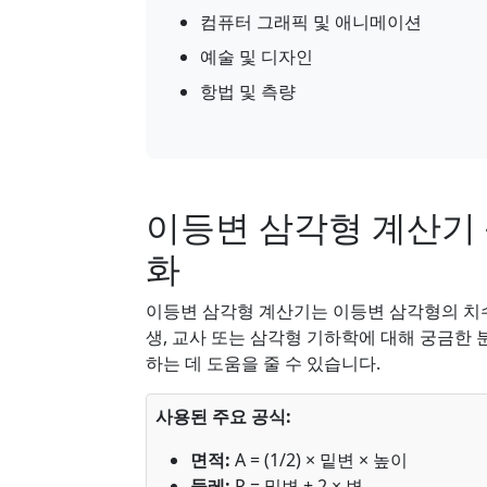
컴퓨터 그래픽 및 애니메이션
예술 및 디자인
항법 및 측량
이등변 삼각형 계산기 
화
이등변 삼각형 계산기는 이등변 삼각형의 치
생, 교사 또는 삼각형 기하학에 대해 궁금한
하는 데 도움을 줄 수 있습니다.
사용된 주요 공식:
면적:
A = (1/2) × 밑변 × 높이
둘레:
P = 밑변 + 2 × 변