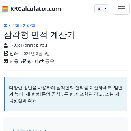
🧮 KRCalculator.com
🇰🇷
계산기
홈
›
수학
›
기하학
삼각형 면적 계산기
저자:
Henrick Yau
인쇄
- 2026년 8월 5일
인용
|
링크
|
공유
다양한 방법을 사용하여 삼각형의 면적을 계산하세요: 밑변
과 높이, 세 변(헤론의 공식), 두 변과 포함된 각도, 또는 세
꼭짓점의 좌표.