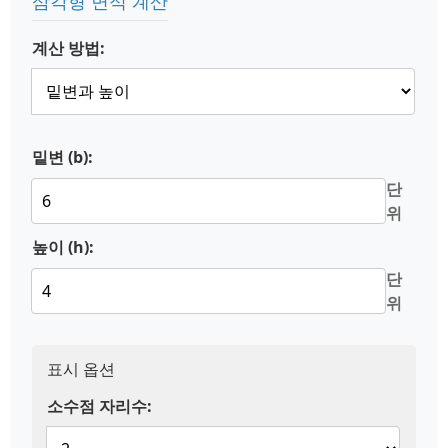
삼각형 면적 계산
계산 방법:
밑변 (b):
단
위
높이 (h):
단
위
표시 옵션
소수점 자리수: