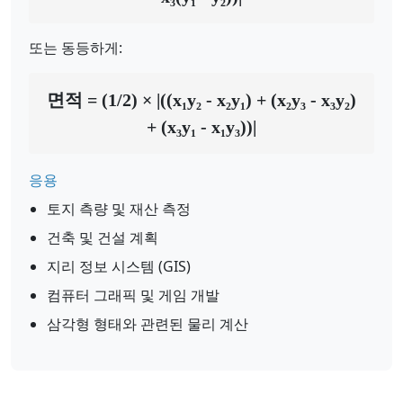
또는 동등하게:
면적 = (1/2) × |((x₁y₂ - x₂y₁) + (x₂y₃ - x₃y₂)
+ (x₃y₁ - x₁y₃))|
응용
토지 측량 및 재산 측정
건축 및 건설 계획
지리 정보 시스템 (GIS)
컴퓨터 그래픽 및 게임 개발
삼각형 형태와 관련된 물리 계산