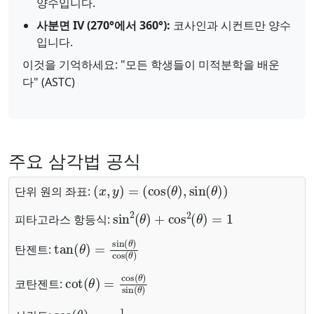
양수입니다.
사분면 IV (270°에서 360°):
코사인과 시컨트만 양수
입니다.
이것을 기억하세요: "모든 학생들이 미적분학을 배운
다" (ASTC)
주요 삼각법 공식
(
x
,
y
)
=
(
cos
(
θ
)
,
sin
(
θ
)
)
단위 원의 좌표:
sin
2
(
θ
)
+
cos
2
(
θ
)
=
1
피타고라스 항등식:
tan
(
θ
)
=
sin
(
θ
)
cos
(
θ
)
탄젠트:
cot
(
θ
)
=
cos
(
θ
)
sin
(
θ
)
코탄젠트:
sec
(
θ
)
=
1
cos
(
θ
)