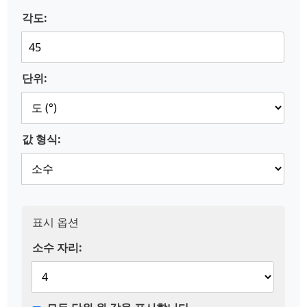
각도:
단위:
값 형식:
표시 옵션
소수 자리: