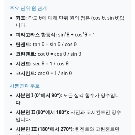
주요 단위 원 관계
좌표:
각도 θ에 대해 단위 원의 점은 (cos θ, sin θ)입
니다.
피타고라스 항등식:
sin²θ + cos²θ = 1
탄젠트:
tan θ = sin θ / cos θ
코탄젠트:
cot θ = cos θ / sin θ
시컨트:
sec θ = 1 / cos θ
코시컨트:
csc θ = 1 / sin θ
사분면과 부호
사분면 I (0°에서 90°):
모든 삼각 함수가 양수입니
다.
사분면 II (90°에서 180°):
사인과 코시컨트만 양수
입니다.
사분면 III (180°에서 270°):
탄젠트와 코탄젠트만