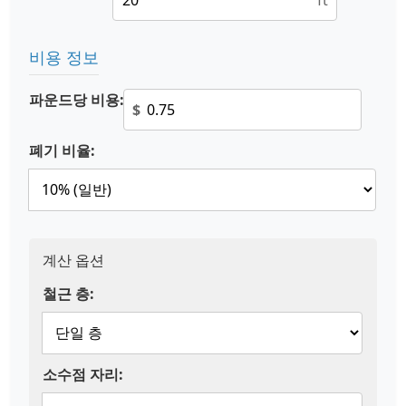
ft
비용 정보
파운드당 비용:
$
폐기 비율:
계산 옵션
철근 층:
소수점 자리: