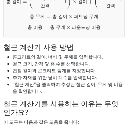
총
길
이
길
이
간
격
간
격
총 무게
=
총 길이
×
피트당 무게
총
무
게
총
길
이
피
트
당
무
게
총 비용
=
총 무게
×
파운드당 비용
총
비
용
총
무
게
파
운
드
당
비
용
철근 계산기 사용 방법
콘크리트의 길이, 너비 및 두께를 입력합니다.
철근 크기, 간격 및 층 수를 선택합니다.
겹침 길이와 콘크리트 덮개를 지정합니다.
추가 자재를 위한 낭비 계수를 입력합니다.
"철근 계산"을 클릭하여 추정된 철근 길이, 무게 및 비용
을 확인합니다.
철근 계산기를 사용하는 이유는 무엇
인가요?
이 도구는 다음과 같은 도움을 줍니다: