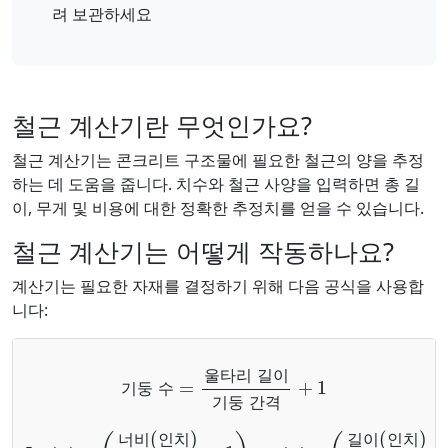
려 보관하세요
철근 계산기란 무엇인가요?
철근 계산기는 콘크리트 구조물에 필요한 철근의 양을 추정
하는 데 도움을 줍니다. 치수와 철근 사양을 입력하면 총 길
이, 무게 및 비용에 대한 정확한 추정치를 얻을 수 있습니다.
철근 계산기는 어떻게 작동하나요?
계산기는 필요한 자재를 결정하기 위해 다음 공식을 사용합
니다:
기둥 수
=
울타리 길이
기둥 간격
+
1
울
타
리
길
이
기
둥
수
기
둥
간
격
총 길이
=
(
너비(인치)
간격
간격
+
1
)
×
+
너비
1
)
×
길이
+
(
길이(인치)
너
비
인
치
길
이
인
치