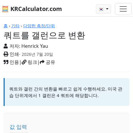
🧮 KRCalculator.com
🇰🇷
계산기
홈
›
기타
›
다양한 측정/단위
쿼트를 갤런으로 변환
저자:
Henrick Yau
인쇄
- 2026년 7월 20일
인용
|
링크
|
공유
쿼트와 갤런 간의 변환을 빠르고 쉽게 수행하세요. 미국 관
습 단위계에서 1 갤런은 4 쿼트에 해당합니다.
값 입력