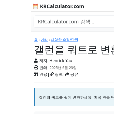
🧮 KRCalculator.com
계산기
홈
›
기타
›
다양한 측정/단위
갤런을 쿼트로 변
저자:
Henrick Yau
인쇄
- 2025년 6월 23일
인용
|
링크
|
공유
갤런과 쿼트를 쉽게 변환하세요. 미국 관습 